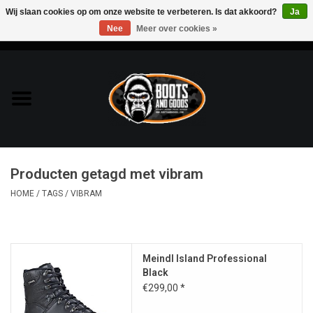
Wij slaan cookies op om onze website te verbeteren. Is dat akkoord?
Ja
Nee
Meer over cookies »
0 Artikelen - €0,00
Home
Bags & Packs
Bescherming
Producten getagd met vibram
Kleding
HOME
/
TAGS
/
VIBRAM
Lampen
Meindl Island Professional
Messen & Multitools
Black
€299,00 *
Schoenen