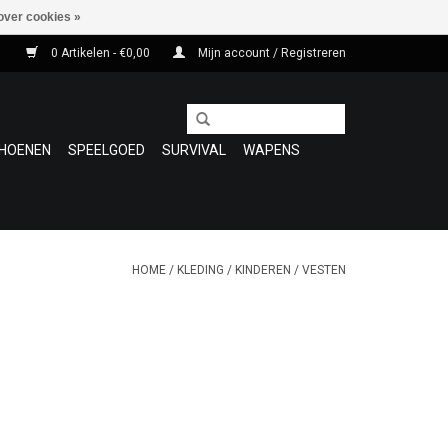
over cookies »
0 Artikelen - €0,00
Mijn account / Registreren
HOENEN
SPEELGOED
SURVIVAL
WAPENS
HOME
/
KLEDING
/
KINDEREN
/
VESTEN