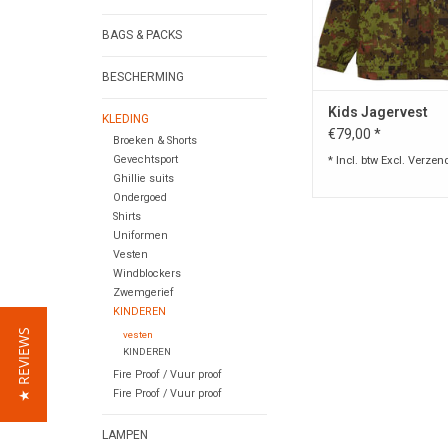
BAGS & PACKS
BESCHERMING
Kids Jagervest
KLEDING
€79,00 *
Broeken & Shorts
Gevechtsport
* Incl. btw Excl.
Verzen
Ghillie suits
Ondergoed
Shirts
Uniformen
Vesten
Windblockers
Zwemgerief
KINDEREN
★ REVIEWS
vesten
KINDEREN
Fire Proof / Vuur proof
Fire Proof / Vuur proof
LAMPEN