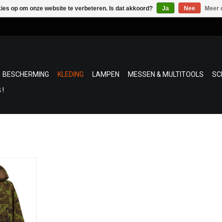
kies op om onze website te verbeteren. Is dat akkoord?
Ja
Nee
Meer 
BESCHERMING
KLEDING
LAMPEN
MESSEN & MULTITOOLS
SC
 !
or kinderen
comfort en
ns
nachtingen
eren
NKELWAGEN