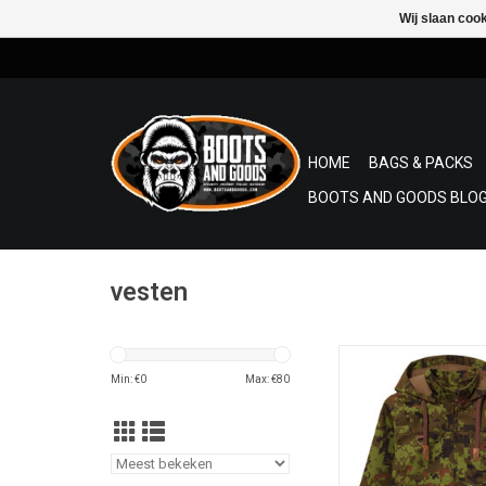
Wij slaan coo
HOME
BAGS & PACKS
BOOTS AND GOODS BLOG
vesten
speciaal ontworpen vo
en biedt behaaglijk 
Min: €
0
Max: €
80
warmte tijde
kampeertochten,over
buiten of kamp
TOEVOEGEN AAN WI