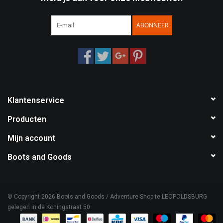
Speelgoed
ABONNEER
Survival
WAPENS
Klantenservice
Boots and Goods Blog !
Producten
Mijn account
Boots and Goods
© Copyright 2026 Boots and Goods / Adventure Shop te LEOPOLDSBURG
gelegen in de Koningstraat 50