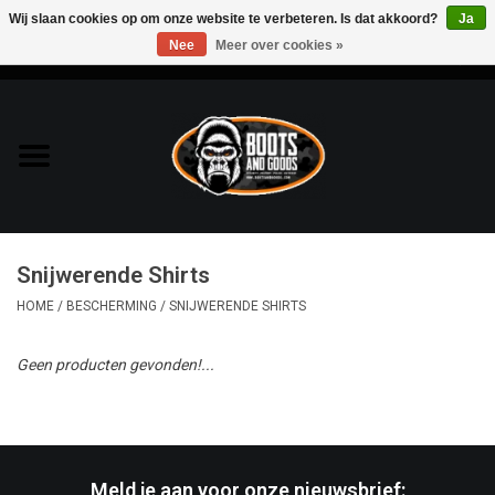
Wij slaan cookies op om onze website te verbeteren. Is dat akkoord?
Ja
Nee
Meer over cookies »
0 Artikelen - €0,00
Home
Bags & Packs
Bescherming
Snijwerende Shirts
Kleding
HOME
/
BESCHERMING
/
SNIJWERENDE SHIRTS
Lampen
Geen producten gevonden!...
Messen & Multitools
Schoenen
Meld je aan voor onze nieuwsbrief: