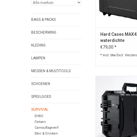
BAGS & PACKS
BESCHERMING
Hard Cases MAX4
waterdichte
KLEDING
transportkoffer 19
€79,00 *
* Incl. btw Excl.
Verzen
LAMPEN
MESSEN & MULTITOOLS
Stevige beschermh
SCHOENEN
wapens en uitrusting
stofdicht
SPEELGOED
Lengte:
46 cm
SURVIVAL
Lengte verpak
48 cm
EHBO
Breedte:
Fietsen
Camouflageverf
35 cm
Eten & Drinken