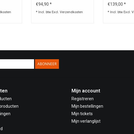
Case
15 cm
€94,90 *
€139,00 *
dkosten
* Incl. btw Excl.
Verzendkosten
* Incl. btw Excl.
V
ABONNEER
ten
Mijn account
ducten
Registreren
producten
Mijn bestellingen
ingen
Mijn tickets
Mijn verlanglijst
ed