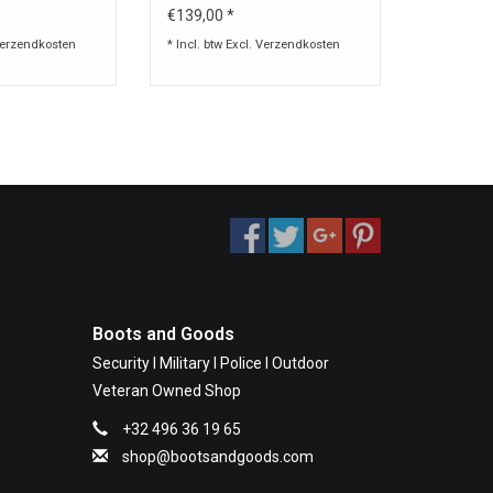
zwart voor 5 pistolen/18
€139,00 *
magazijnen
erzendkosten
* Incl. btw Excl.
Verzendkosten
Boots and Goods
Security I Military I Police I Outdoor
Veteran Owned Shop
+32 496 36 19 65
shop@bootsandgoods.com