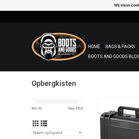
Wij slaan coo
HOME
BAGS & PACKS
BOOTS AND GOODS BLOG
Opbergkisten
De harde koffer MA
Max® Cases, gema
Min: €
0
Max: €
350
polypropyleen copol
lichtgewicht en sl
TOEVOEGEN AAN WI