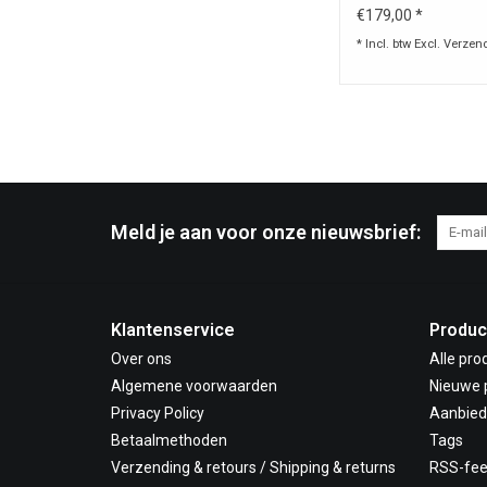
€179,00 *
* Incl. btw Excl.
Verzen
Meld je aan voor onze nieuwsbrief:
Klantenservice
Produc
Over ons
Alle pro
Algemene voorwaarden
Nieuwe 
Privacy Policy
Aanbied
Betaalmethoden
Tags
Verzending & retours / Shipping & returns
RSS-fe