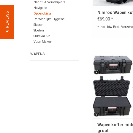
TOEVOEGEN AAN WI
Nacht- & Verrekijkers
Navigatie
Nimrod Wapen kof
★ REVIEWS
Opbergkisten
€69,00 *
Persoonlijke Hygiëne
Slapen
* Incl. btw Excl.
Verzen
Stoelen
Survival Kit
Vuur Maken
WAPENS
Geweer koffer van 100
Koffer is voorzi
wafelvormig en voo
schuimrubb
inleg in het onderste 
koffer.
Ook het bovenste gede
koffer is voorzien va
om beschadiging va
te voorkome
TOEVOEGEN AAN WI
Wapen koffer mid
groot