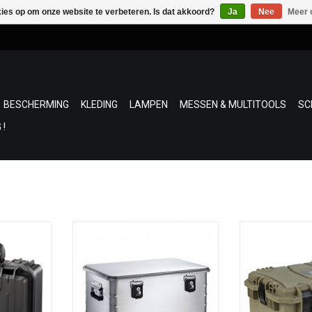
kies op om onze website te verbeteren. Is dat akkoord?
Ja
Nee
Meer 
BESCHERMING
KLEDING
LAMPEN
MESSEN & MULTITOOLS
SC
 !
X430S van
Duitse top-opbergkisten die al uw
2 type : GR
akt van
kostbaar GEAR opslaat ! kwaliteit
waterdichte kof
ymeer, is
en degelijkheid.
het veilig opbe
agvast.
ca. 4,5 kg
van u
60 liter inhoud
GROOT : Afmet
NKELWAGEN
47,5 cm, Breedt
TOEVOEGEN AAN WINKELWAGEN