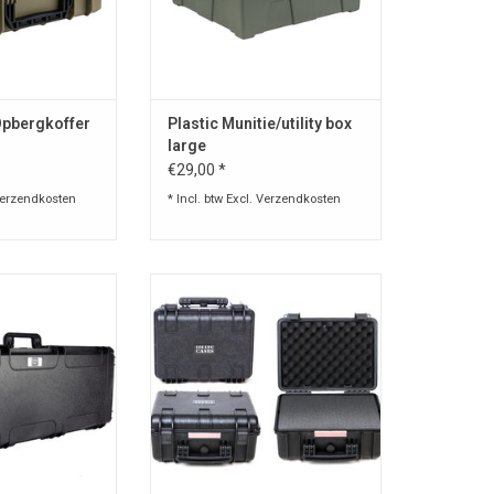
 cm
ngen: Lengte: 31
5 cm, Hoogte: 15
cm
N WINKELWAGEN
Opbergkoffer
Plastic Munitie/utility box
large
€29,00 *
erzendkosten
* Incl. btw Excl.
Verzendkosten
n 100% kunststof
Wapen koffer van 100% kunststof
n Italy !
Koffer is voorzien met
 schuimrubber
wafelvormig en voorgestanst
erste deel van de
schuimrubber
fer.
inleg in het onderste deel van de
e gedeelte van de
koffer.
ien van van foam
Ook het bovenste gedeelte van de
ng van uw wapen
koffer is voorzien van van foam
rkomen.
om beschadiging van uw wapen
te voorkomen.