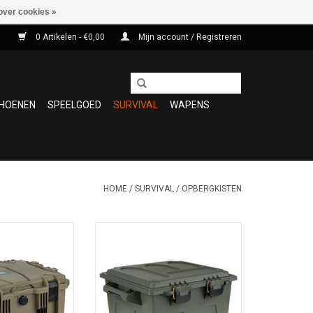
over cookies »
0 Artikelen - €0,00
Mijn account / Registreren
HOENEN
SPEELGOED
SURVIVAL
WAPENS
HOME
/
SURVIVAL
/
OPBERGKISTEN
OOT en KLEIN
opbergkisten
fer, perfect voor
TOEVOEGEN AAN WINKELWAGEN
rgen en vervoeren
w GEAR
ingen: Lengte:
e: 37 cm, Hoogte: