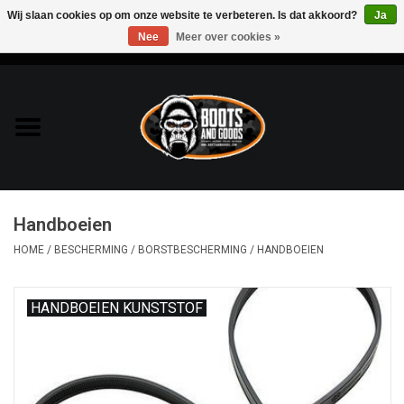
Wij slaan cookies op om onze website te verbeteren. Is dat akkoord?
Ja
Nee
Meer over cookies »
0 Artikelen - €0,00
Home
Bags & Packs
Bescherming
Handboeien
Kleding
HOME
/
BESCHERMING
/
BORSTBESCHERMING
/
HANDBOEIEN
Lampen
HANDBOEIEN KUNSTSTOF
Messen & Multitools
Schoenen