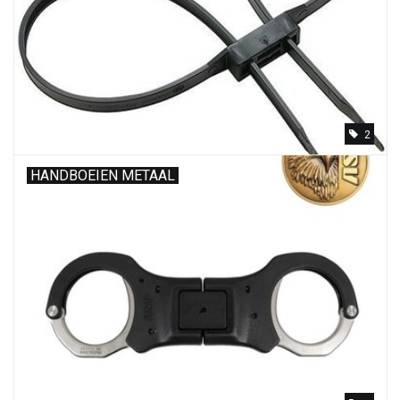
Speelgoed
Survival
2
WAPENS
HANDBOEIEN METAAL
Boots and Goods Blog !