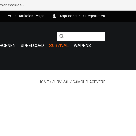
over cookies »
0 Artikelen - €0,00
Mijn account / Registreren
HOENEN
SPEELGOED
SURVIVAL
WAPENS
HOME
/
SURVIVAL
/
CAMOUFLAGEVERF