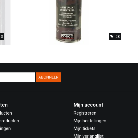
3
28
ABONNEER
ten
Mijn account
ducten
Registreren
producten
Mijn bestellingen
ingen
Mijn tickets
Mijn verlanglijst