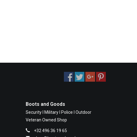
Boots and Goods
Security I Military I Police I Outdoor
Veteran Owned Shop
+32 496 36 19 65