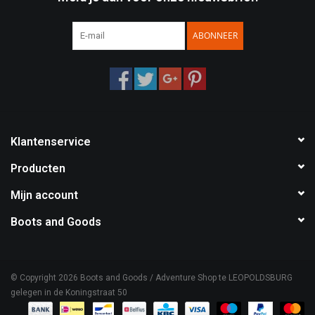
Speelgoed
ABONNEER
Survival
WAPENS
Klantenservice
Boots and Goods Blog !
Producten
Mijn account
Boots and Goods
© Copyright 2026 Boots and Goods / Adventure Shop te LEOPOLDSBURG
gelegen in de Koningstraat 50