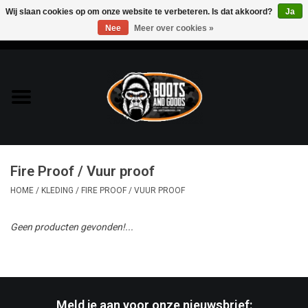
Wij slaan cookies op om onze website te verbeteren. Is dat akkoord?
Ja
Nee
Meer over cookies »
0 Artikelen - €0,00
Home
Bags & Packs
Bescherming
Fire Proof / Vuur proof
Kleding
HOME
/
KLEDING
/
FIRE PROOF / VUUR PROOF
Lampen
Geen producten gevonden!...
Messen & Multitools
Schoenen
Meld je aan voor onze nieuwsbrief: