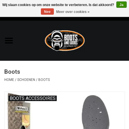
Wij slaan cookies op om onze website te verbeteren. Is dat akkoord?
Ja
Nee
Meer over cookies »
0 Artikelen - €0,00
Home
Bags & Packs
Bescherming
Boots
Kleding
HOME
/
SCHOENEN
/
BOOTS
Lampen
BOOTS ACCESSOIRES
Messen & Multitools
Schoenen