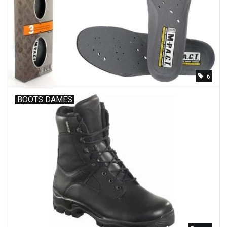
Speelgoed
Survival
6
WAPENS
BOOTS DAMES
Boots and Goods Blog !