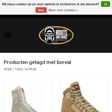
Wij slaan cookies op om onze website te verbeteren. Is dat akkoord?
Ja
Nee
Meer over cookies »
0 Artikelen - €0,00
Home
Bags & Packs
Bescherming
Producten getagd met boreal
Kleding
HOME
/
TAGS
/
BOREAL
Lampen
Messen & Multitools
Schoenen