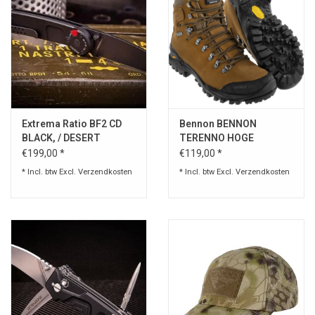
Extrema Ratio BF2 CD
Bennon BENNON
BLACK, / DESERT
TERENNO HOGE
SCHOENEN Coyote
€199,00 *
€119,00 *
* Incl. btw Excl.
Verzendkosten
* Incl. btw Excl.
Verzendkosten