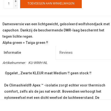
+
TOEVOEGEN AAN WINKELWAGEN
-
Damesversie van een lichtgewicht, geïsoleerd wolfshondjack met
capuchon. Dankzij de beschermende DWR-laag beschermt het
tegen lichte regen.
Alpha green = Taiga green !!
Informatie
Reviews
Artikelnummer:
KU-WWH-NL
Opgelet , Zwarte KLEUR maat Medium !! geen stock !!
De Climashield® Apex ™ -isolatie zorgt echter voor thermisch
comfort, zelfs als de jas nat wordt. Bovendien verhoogt het
nylonweefsel met een dicht weefsel de luchtweerstand. De
elastische zoom aan de onderkant van de jas, bij de modellen
en aan de rand van de capuchon verhoogt ook het comfort. De