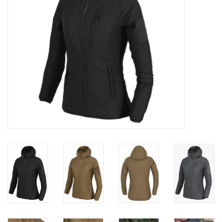
Speelgoed
Survival
WAPENS
Boots and Goods Blog !