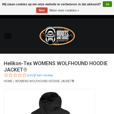
Wij slaan cookies op om onze website te verbeteren. Is dat akkoord?
Ja
Nee
Meer over cookies »
0 Artikelen - €0,00
Home
Bags & Packs
Bescherming
Helikon-Tex WOMENS WOLFHOUND HOODIE
Kleding
JACKET®
0.0
Schrijf een review
star
HOME
/
WOMENS WOLFHOUND HOODIE JACKET®
Lampen
rating
Messen & Multitools
Schoenen