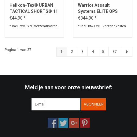
Helikon-Tex® URBAN
Warrior Assault
TACTICAL SHORTS® 11
Systems ELITE OPS
inch "® RIPSTOP
X300 PACK
€44,90 *
€344,90 *
* Incl. btw Excl.
Verzendkosten
* Incl. btw Excl.
Verzendkosten
Pagina 1 van 37
1
2
3
4
5
37
Meld je aan voor onze nieuwsbrief:
ABONNEER