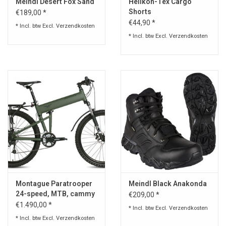
Meindl Desert Fox Sand
Helikon-Tex Cargo
Shorts
€189,00 *
€44,90 *
* Incl. btw Excl.
Verzendkosten
* Incl. btw Excl.
Verzendkosten
Montague Paratrooper
Meindl Black Anakonda
24-speed, MTB, cammy
€209,00 *
green,
€1.490,00 *
* Incl. btw Excl.
Verzendkosten
* Incl. btw Excl.
Verzendkosten