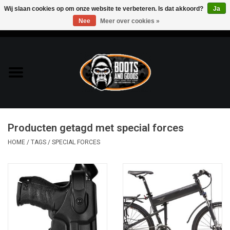
Wij slaan cookies op om onze website te verbeteren. Is dat akkoord?
Ja
Nee
Meer over cookies »
0 Artikelen - €0,00
Home
Bags & Packs
Bescherming
Producten getagd met special forces
Kleding
HOME
/
TAGS
/
SPECIAL FORCES
Lampen
Messen & Multitools
Schoenen