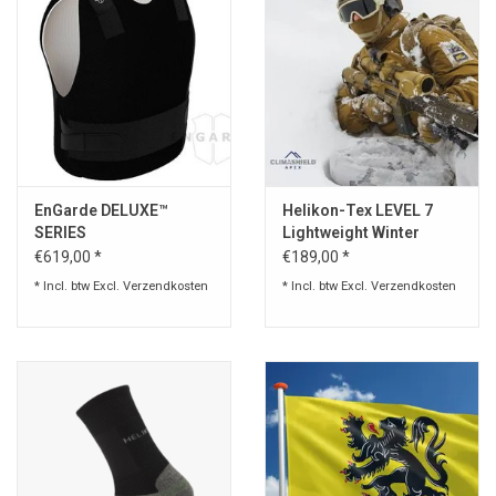
EnGarde DELUXE™
Helikon-Tex LEVEL 7
SERIES
Lightweight Winter
Jacket - Climashield®
€619,00 *
€189,00 *
Apex
* Incl. btw Excl.
Verzendkosten
* Incl. btw Excl.
Verzendkosten