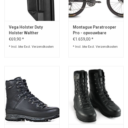
Speelgoed
Vega Holster Duty
Montague Paratrooper
Survival
Holster Walther
Pro - opvouwbare
PPQ/P99Q Shockwave
mountainbike
€69,90 *
€1.659,00 *
WAPENS
Black SHWP8-865
* Incl. btw Excl.
Verzendkosten
* Incl. btw Excl.
Verzendkosten
Boots and Goods Blog !