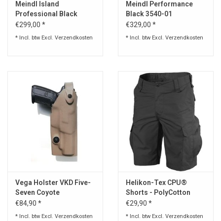
Meindl Island
Meindl Performance
Professional Black
Black 3540-01
€299,00 *
€329,00 *
* Incl. btw Excl.
Verzendkosten
* Incl. btw Excl.
Verzendkosten
Vega Holster VKD Five-
Helikon-Tex CPU®
Seven Coyote
Shorts - PolyCotton
Ripstop
€84,90 *
€29,90 *
* Incl. btw Excl.
Verzendkosten
* Incl. btw Excl.
Verzendkosten