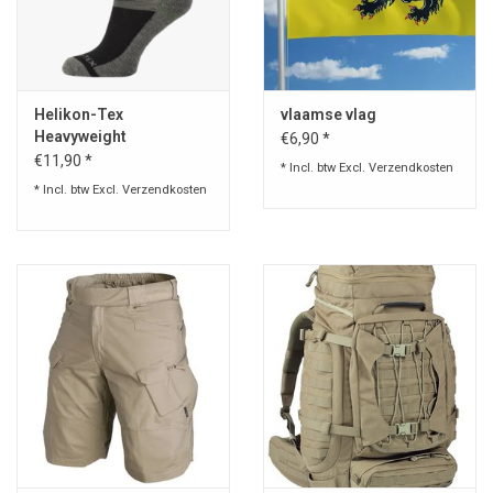
Helikon-Tex
vlaamse vlag
Heavyweight
€6,90 *
wintersokken
€11,90 *
* Incl. btw Excl.
Verzendkosten
* Incl. btw Excl.
Verzendkosten