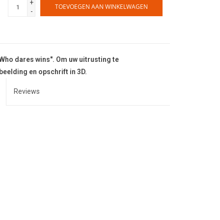
+
TOEVOEGEN AAN WINKELWAGEN
-
"Who dares wins". Om uw uitrusting te
elding en opschrift in 3D.
Reviews