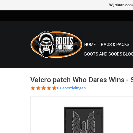
Wij slaan coo
HOME
BAGS & PACKS
BOOTS AND GOODS BLOG
Velcro patch Who Dares Wins -
4.8
6 Beoordelingen
star
rating