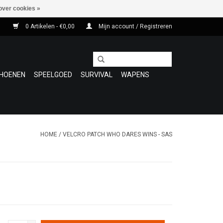
over cookies »
0 Artikelen - €0,00
Mijn account / Registreren
HOENEN
SPEELGOED
SURVIVAL
WAPENS
HOME
/
VELCRO PATCH WHO DARES WINS - SAS