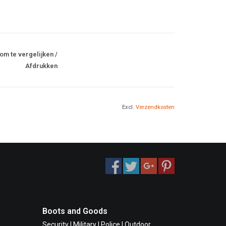
om te vergelijken
/
Afdrukken
Excl.
Verzendkosten
Boots and Goods
Security I Military I Police I Outdoor