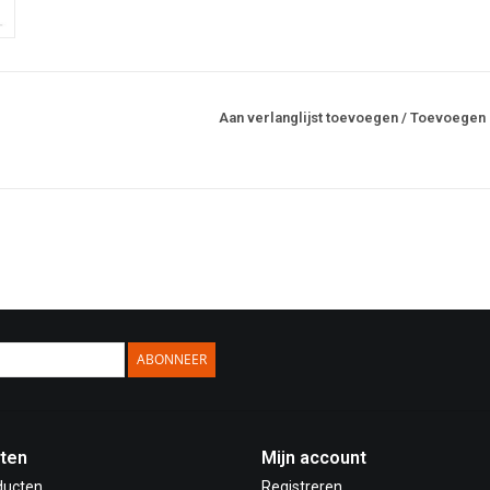
Aan verlanglijst toevoegen
/
Toevoegen 
ABONNEER
ten
Mijn account
ducten
Registreren