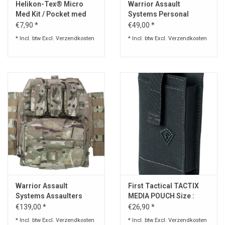
Helikon-Tex® Micro
Warrior Assault
Med Kit / Pocket med
Systems Personal
Insert
Medic Rip Off Pouch
€7,90 *
€49,00 *
* Incl. btw Excl.
Verzendkosten
* Incl. btw Excl.
Verzendkosten
Warrior Assault
First Tactical TACTIX
Systems Assaulters
MEDIA POUCH Size :
Back Panel Frag
LARGE
€139,00 *
€26,90 *
* Incl. btw Excl.
Verzendkosten
* Incl. btw Excl.
Verzendkosten