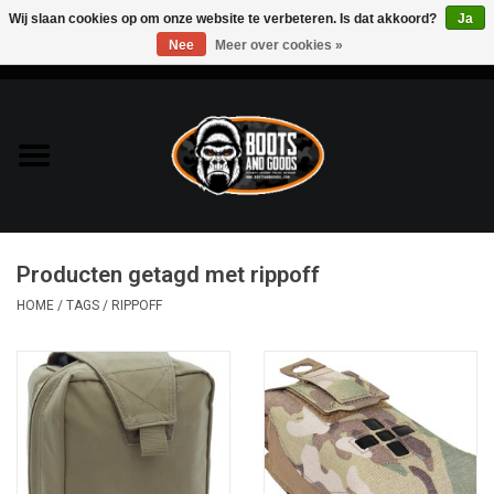
Wij slaan cookies op om onze website te verbeteren. Is dat akkoord?
Ja
Nee
Meer over cookies »
0 Artikelen - €0,00
Home
Bags & Packs
Bescherming
Producten getagd met rippoff
Kleding
HOME
/
TAGS
/
RIPPOFF
Lampen
Messen & Multitools
Schoenen