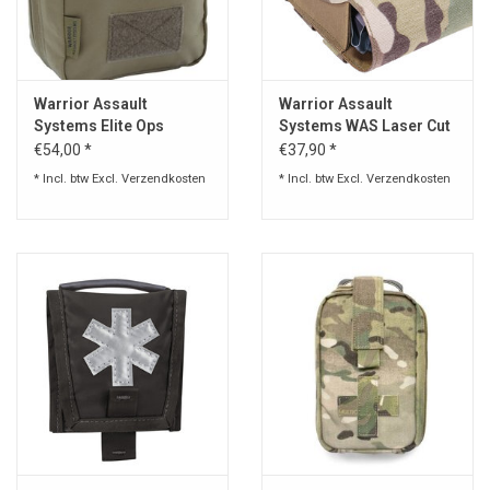
Speelgoed
Warrior Assault
Warrior Assault
Survival
Systems Elite Ops
Systems WAS Laser Cut
Medic Rip Off Pouch
Small Horizontal IFAK
€54,00 *
€37,90 *
WAPENS
Coyote
* Incl. btw Excl.
Verzendkosten
* Incl. btw Excl.
Verzendkosten
Boots and Goods Blog !