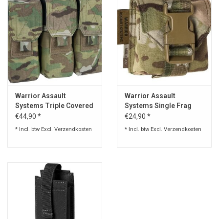
Warrior Assault
Warrior Assault
Systems Triple Covered
Systems Single Frag
Mag Pouch M4 5.56mm
Grenade Pouch Gen2
€44,90 *
€24,90 *
Warrior
* Incl. btw Excl.
Verzendkosten
* Incl. btw Excl.
Verzendkosten