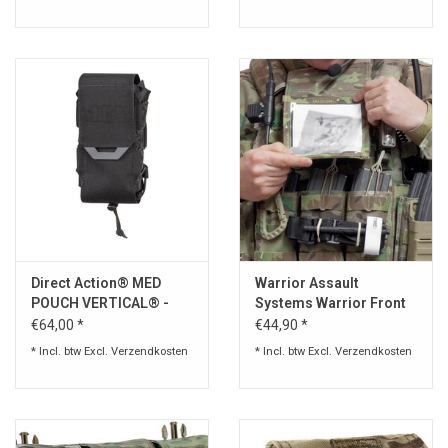
Direct Action® MED
Warrior Assault
POUCH VERTICAL® -
Systems Warrior Front
CORDURA®
Opening Admin Panel
€64,00 *
€44,90 *
(Pouch) Multicam
* Incl. btw Excl.
Verzendkosten
* Incl. btw Excl.
Verzendkosten