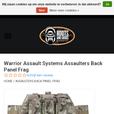
Wij slaan cookies op om onze website te verbeteren. Is dat akkoord?
Ja
Nee
Meer over cookies »
0 Artikelen - €0,00
Home
Bags & Packs
Bescherming
Warrior Assault Systems Assaulters Back
Kleding
Panel Frag
0.0
Schrijf een review
star
HOME
/
ASSAULTERS BACK PANEL FRAG
Lampen
rating
Messen & Multitools
Schoenen