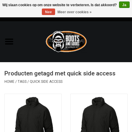
Wij slaan cookies op om onze website te verbeteren. Is dat akkoord?
Ja
Nee
Meer over cookies »
0 Artikelen - €0,00
Home
Bags & Packs
Bescherming
Producten getagd met quick side access
Kleding
HOME
/
TAGS
/
QUICK SIDE ACCESS
Lampen
Messen & Multitools
Schoenen