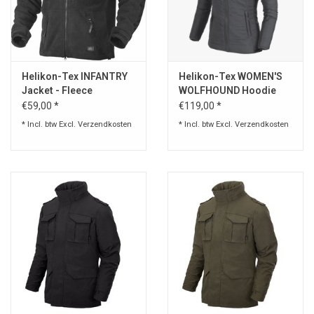
Helikon-Tex INFANTRY
Helikon-Tex WOMEN'S
Jacket - Fleece
WOLFHOUND Hoodie
Jacket® - Shadow Grey
€59,00 *
€119,00 *
* Incl. btw Excl.
Verzendkosten
* Incl. btw Excl.
Verzendkosten