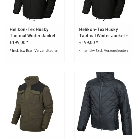
Speelgoed
Helikon-Tex Husky
Helikon-Tex Husky
Survival
Tactical Winter Jacket
Tactical Winter Jacket -
Copy
€199,00 *
€199,00 *
WAPENS
* Incl. btw Excl.
Verzendkosten
* Incl. btw Excl.
Verzendkosten
Boots and Goods Blog !