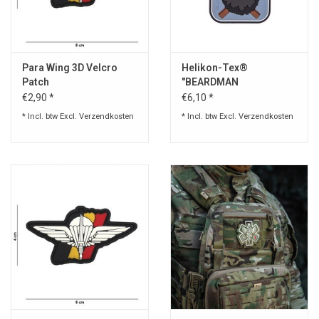
Speelgoed
Para Wing 3D Velcro
Helikon-Tex®
Survival
Patch
"BEARDMAN
BUSHCRAFT" PATCH
€2,90 *
€6,10 *
WAPENS
* Incl. btw Excl.
Verzendkosten
* Incl. btw Excl.
Verzendkosten
Boots and Goods Blog !