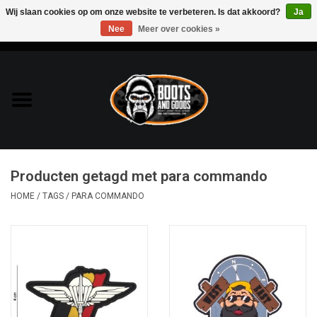
Wij slaan cookies op om onze website te verbeteren. Is dat akkoord?
Ja
Nee
Meer over cookies »
0 Artikelen - €0,00
Home
Bags & Packs
Bescherming
Producten getagd met para commando
Kleding
HOME
/
TAGS
/
PARA COMMANDO
Lampen
Messen & Multitools
Schoenen