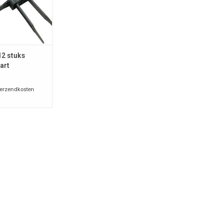
Geel
N WINKELWAGEN
12 stuks
art
erzendkosten