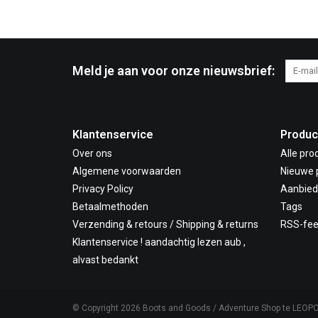
Meld je aan voor onze nieuwsbrief:
Klantenservice
Produc
Over ons
Alle pro
Algemene voorwaarden
Nieuwe 
Privacy Policy
Aanbied
Betaalmethoden
Tags
Verzending & retours / Shipping & returns
RSS-fe
Klantenservice ! aandachtig lezen aub ,
alvast bedankt
© Copyright 2026 Boots and Goods / Adventure Shop te LEOP