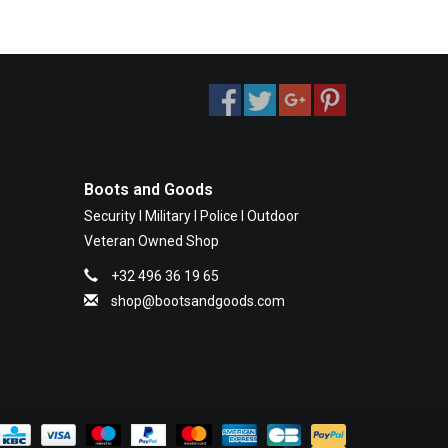
Boots and Goods
Security I Military I Police I Outdoor
Veteran Owned Shop
+32 496 36 19 65
shop@bootsandgoods.com