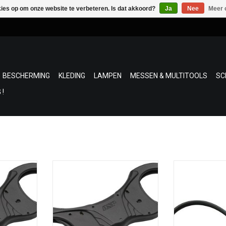
kies op om onze website te verbeteren. Is dat akkoord?
Ja
Nee
Meer 
BESCHERMING
KLEDING
LAMPEN
MESSEN & MULTITOOLS
SC
 !
Tactical)
Compacte en ergonomische
Wegwerp handboe
um met een
handboeien, uitzonderlijk
dubbele polslus.
sel, stijve
sterk.ASP Handboeien Stijf
aan te brengen 
grendeling
(Tactisch) gemaakt van
handboeitechnie
eltand.
aluminium met een polymeer
breed en snijdt n
plastic hoes, stevig slot en slot
verkrijgen in de 
NKELWAGEN