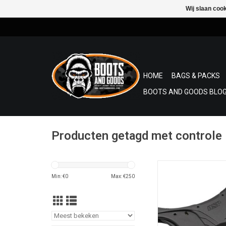
Wij slaan coo
HOME
BAGS & PACKS
BOOTS AND GOODS BLOG
Producten getagd met controle
ASP-handboei Rigid (
gemaakt van alumini
Min: €
0
Max: €
250
polymeer plastic omhul
vergrendeling en ver
met een vergrend
TOEVOEGEN AAN WI