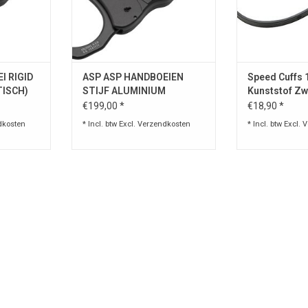
met een borgtand.
/ 
TOEVOEGEN AAN WINKELWAGEN
TOEVOEGEN AA
I RIGID
ASP ASP HANDBOEIEN
Speed Cuffs 
TISCH)
STIJF ALUMINIUM
Kunststof Zw
(TACTISCH)
€199,00 *
€18,90 *
dkosten
* Incl. btw Excl.
Verzendkosten
* Incl. btw Excl.
V