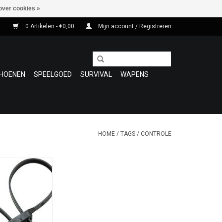
over cookies »
0 Artikelen - €0,00
Mijn account / Registreren
HOENEN
SPEELGOED
SURVIVAL
WAPENS
HOME
/
TAGS
/
CONTROLE
ien (straps) met
 Snel en efficiënt
met de standaard
ken. De strap is
iet in de pols. Te
kleuren Wit / Rood