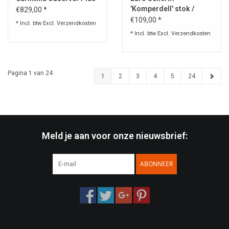
'Komperdell' stok /
€829,00 *
paraplu
€109,00 *
* Incl. btw Excl.
Verzendkosten
* Incl. btw Excl.
Verzendkosten
Pagina 1 van 24
1
2
3
4
5
24
Meld je aan voor onze nieuwsbrief:
ABONNEER