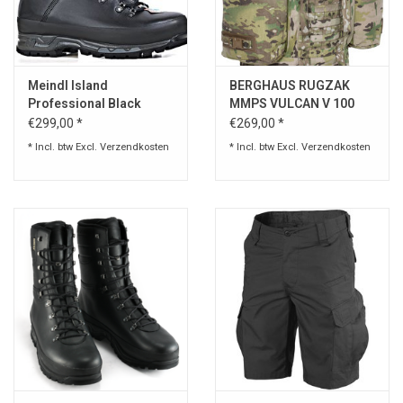
Speelgoed
Meindl Island
BERGHAUS RUGZAK
Survival
Professional Black
MMPS VULCAN V 100
LITER
€299,00 *
€269,00 *
WAPENS
* Incl. btw Excl.
Verzendkosten
* Incl. btw Excl.
Verzendkosten
Boots and Goods Blog !