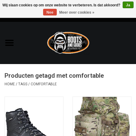
Wij slaan cookies op om onze website te verbeteren. Is dat akkoord?
Ja
Nee
Meer over cookies »
0 Artikelen - €0,00
Home
Bags & Packs
Bescherming
Producten getagd met comfortable
Kleding
HOME
/
TAGS
/
COMFORTABLE
Lampen
Messen & Multitools
Schoenen