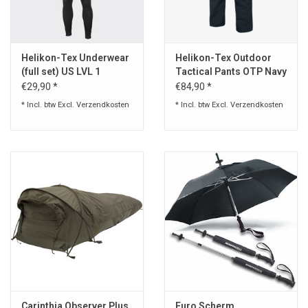
Helikon-Tex Underwear
Helikon-Tex Outdoor
(full set) US LVL 1
Tactical Pants OTP Navy
Blue
€29,90 *
€84,90 *
* Incl. btw Excl.
Verzendkosten
* Incl. btw Excl.
Verzendkosten
Carinthia Observer Plus
Euro Scherm