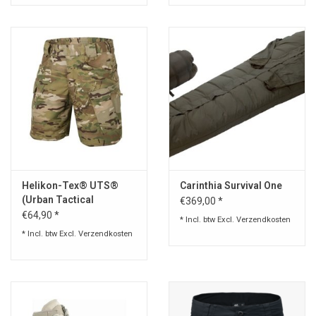
Helikon-Tex® UTS®
Carinthia Survival One
(Urban Tactical
€369,00 *
Shorts®) Flex 8.5'' -
€64,90 *
* Incl. btw Excl.
Verzendkosten
NyCo Ripstop -
* Incl. btw Excl.
Verzendkosten
MultiCam®