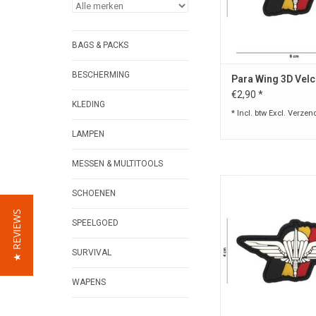
BAGS & PACKS
BESCHERMING
Para Wing 3D Velc
€2,90 *
KLEDING
* Incl. btw Excl.
Verzen
LAMPEN
MESSEN & MULTITOOLS
3D Patch in PVC met 
SCHOENEN
aan de achterkant: H
cm
★ REVIEWS
SPEELGOED
TOEVOEGEN AAN WI
SURVIVAL
WAPENS