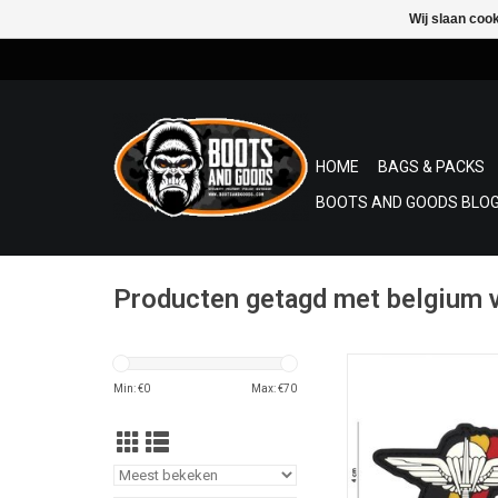
Wij slaan coo
HOME
BAGS & PACKS
BOOTS AND GOODS BLOG
Producten getagd met belgium v
3D Patch in PVC met 
aan de achterkant: H
Min: €
0
Max: €
70
cm
TOEVOEGEN AAN WI