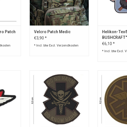
ro Patch
Velcro Patch Medic
Helikon-Tex
BUSHCRAFT"
€3,90 *
€6,10 *
dkosten
* Incl. btw Excl.
Verzendkosten
* Incl. btw Excl.
V
klittenband
3D Patch in PVC
3D Patc
 4 cm x B 8
TOEVOEGEN AAN WINKELWAGEN
TOEVOEGEN AA
NKELWAGEN