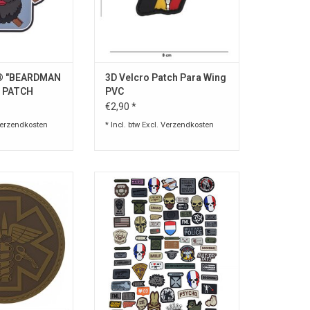
® "BEARDMAN
3D Velcro Patch Para Wing
 PATCH
PVC
€2,90 *
erzendkosten
* Incl. btw Excl.
Verzendkosten
h in PVC
3D Patch in PVC met klittenband
N WINKELWAGEN
TOEVOEGEN AAN WINKELWAGEN