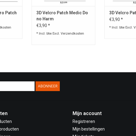
ro Patch
3D Velcro Patch Medic Do
3D Velcro Pa
no Harm
€3,90 *
€3,90 *
dkosten
* Incl. btw Excl.
V
* Incl. btw Excl.
Verzendkosten
ABONNEER
ten
Mijn account
ducten
Registreren
producten
Mijn bestellingen