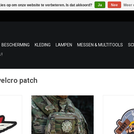
kies op om onze website te verbeteren. Is dat akkoord?
Ja
Nee
Meer 
BESCHERMING
KLEDING
LAMPEN
MESSEN & MULTITOOLS
SC
 !
elcro patch
klittenband
Deze nieuwe patch is speciaal
3D Patc
 4 cm x B 8
gemaakt voor paramedici - de
TOEVOEGEN AA
echte beschermengelen van onze
verdedigers.
NKELWAGEN
TOEVOEGEN AAN WINKELWAGEN