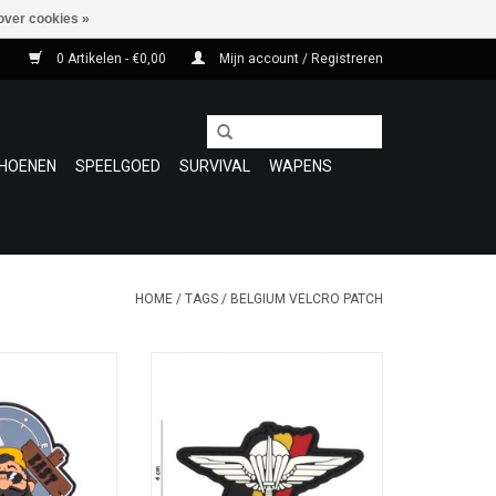
over cookies »
0 Artikelen - €0,00
Mijn account / Registreren
HOENEN
SPEELGOED
SURVIVAL
WAPENS
HOME
/
TAGS
/
BELGIUM VELCRO PATCH
h in PVC
3D Patch in PVC met klittenband
aan de achterkant: H 4 cm x B 8
N WINKELWAGEN
cm
TOEVOEGEN AAN WINKELWAGEN