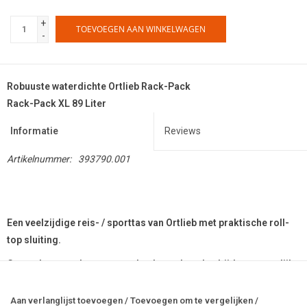
+
TOEVOEGEN AAN WINKELWAGEN
-
Robuuste waterdichte Ortlieb Rack-Pack
Rack-Pack XL 89 Liter
Informatie
Reviews
Artikelnummer:
393790.001
Een veelzijdige reis- / sporttas van Ortlieb met praktische roll-
top sluiting.
Gemaakt van polyester, goed gebouwd zoals altijd en natuurlijk
met een volledig afneembare, gevoerde schouderriem,
handvatten voor het dragen en D-ringen.
Aan verlanglijst toevoegen
/
Toevoegen om te vergelijken
/