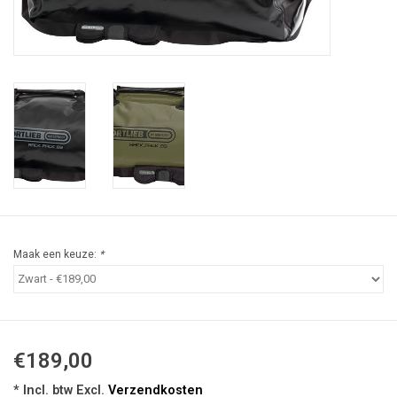
Speelgoed
Survival
WAPENS
Boots and Goods Blog !
Maak een keuze:
*
€189,00
* Incl. btw Excl.
Verzendkosten