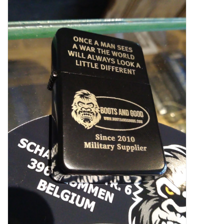
Speelgoed
Survival
WAPENS
Boots and Goods Blog !