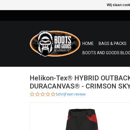
Wij slaan coo
HOME
BAGS & PACKS
BOOTS AND GOODS BLOG
Helikon-Tex® HYBRID OUTBA
DURACANVAS® - CRIMSON SKY
0.0
Schrijf een review
star
rating