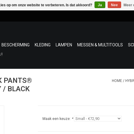
kies op om onze website te verbeteren. Is dat akkoord?
Ja
Nee
Meer 
BESCHERMING
KLEDING
LAMPEN
MESSEN & MULTITOOLS
SC
 !
CK PANTS®
HOME
/
HYBR
 / BLACK
Maak een keuze:
*