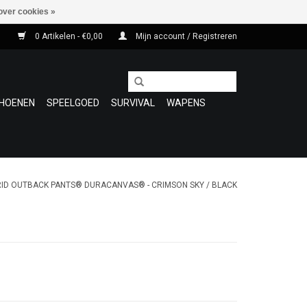
over cookies »
0 Artikelen - €0,00
Mijn account / Registreren
HOENEN
SPEELGOED
SURVIVAL
WAPENS
ID OUTBACK PANTS® DURACANVAS® - CRIMSON SKY / BLACK