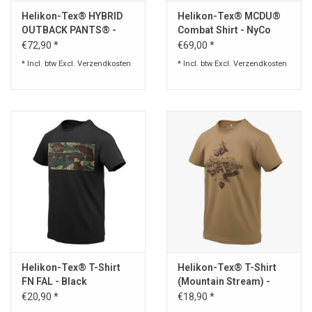
Helikon-Tex® HYBRID
Helikon-Tex® MCDU®
OUTBACK PANTS® -
Combat Shirt - NyCo
DURACANVAS® - TAIGA
Ripstop - RAL 7013
€72,90 *
€69,00 *
GREEN / BLACK
* Incl. btw Excl.
Verzendkosten
* Incl. btw Excl.
Verzendkosten
Helikon-Tex® T-Shirt
Helikon-Tex® T-Shirt
FN FAL - Black
(Mountain Stream) -
U.S. Brown
€20,90 *
€18,90 *