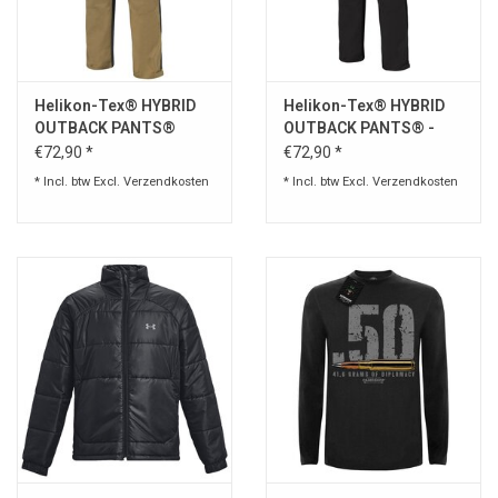
Speelgoed
Helikon-Tex® HYBRID
Helikon-Tex® HYBRID
Survival
OUTBACK PANTS®
OUTBACK PANTS® -
DURACANVAS® - Coyote
DURACANVAS® - ASH
€72,90 *
€72,90 *
WAPENS
/ BLACK
GREY / BLACK
* Incl. btw Excl.
Verzendkosten
* Incl. btw Excl.
Verzendkosten
Boots and Goods Blog !