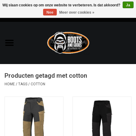
Wij slaan cookies op om onze website te verbeteren. Is dat akkoord?
Ja
Nee
Meer over cookies »
0 Artikelen - €0,00
Home
Bags & Packs
Bescherming
Producten getagd met cotton
Kleding
HOME
/
TAGS
/
COTTON
Lampen
Messen & Multitools
Schoenen