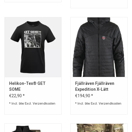
Helikon-Tex® GET
Fjällräven Fjällräven
SOME
Expedition X-Lätt
Hoodie
€22,90 *
€194,90 *
* Incl. btw Excl.
Verzendkosten
* Incl. btw Excl.
Verzendkosten