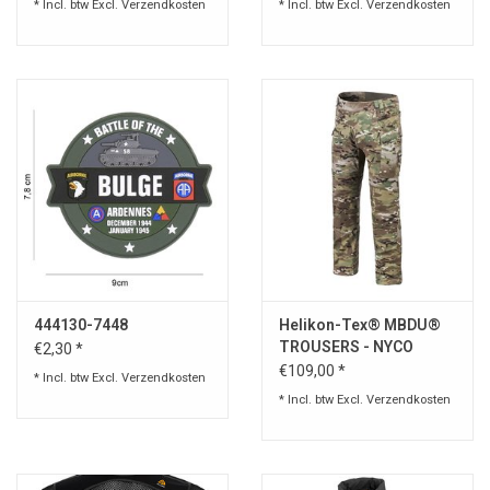
* Incl. btw Excl.
Verzendkosten
* Incl. btw Excl.
Verzendkosten
444130-7448
Helikon-Tex® MBDU®
TROUSERS - NYCO
€2,30 *
RIPSTOP - MULTICAM®
€109,00 *
* Incl. btw Excl.
Verzendkosten
* Incl. btw Excl.
Verzendkosten