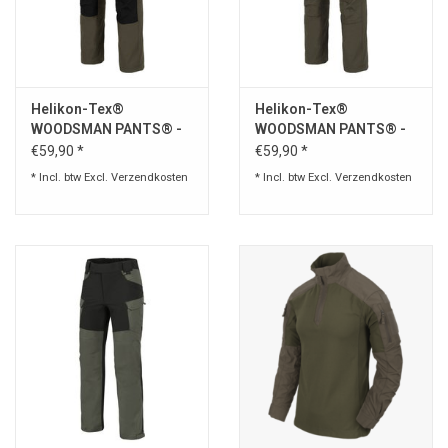
Helikon-Tex®
Helikon-Tex®
WOODSMAN PANTS® -
WOODSMAN PANTS® -
Taiga green / Black
TAIGA GREEN
€59,90 *
€59,90 *
* Incl. btw Excl.
Verzendkosten
* Incl. btw Excl.
Verzendkosten