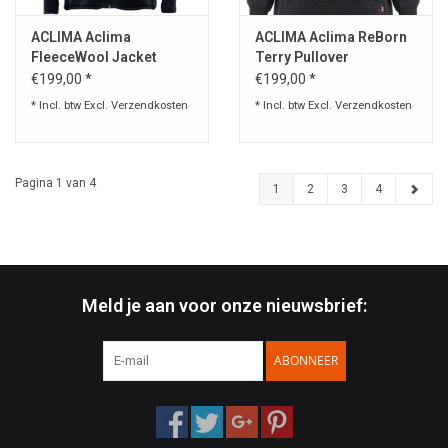
ACLIMA Aclima
ACLIMA Aclima ReBorn
FleeceWool Jacket
Terry Pullover
Fleecejacket
Merinowol
€199,00 *
€199,00 *
* Incl. btw Excl.
Verzendkosten
* Incl. btw Excl.
Verzendkosten
Pagina 1 van 4
1
2
3
4
Meld je aan voor onze nieuwsbrief:
ABONNEER