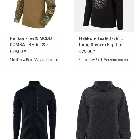
Helikon-Tex® MCDU
Helikon-Tex® T-shirt
COMBAT SHIRT® -
Long Sleeve (Fight to
NYCO RIPSTOP -
the grave) - Black
€79,00 *
€29,00 *
MULTICAM®
* Incl. btw Excl.
Verzendkosten
* Incl. btw Excl.
Verzendkosten