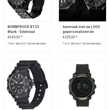
BOMBFROG© BT25
Aanmaak met uw LOGO
Black - Edelstaal
gepersonaliseerde
Armband
serie of een individueel
€649,00 *
€259,00 *
horloge.
* Incl. btw Excl.
Verzendkosten
* Incl. btw Excl.
Verzendkosten