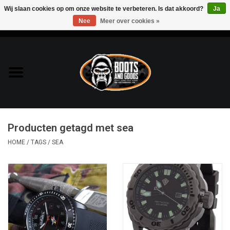
Wij slaan cookies op om onze website te verbeteren. Is dat akkoord?
Ja
Nee
Meer over cookies »
0 Artikelen - €0,00
Home
Bags & Packs
Bescherming
Producten getagd met sea
Kleding
HOME
/
TAGS
/
SEA
Lampen
Messen & Multitools
Schoenen