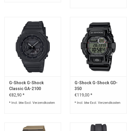
G-Shock G-Shock
G-Shock G-Shock GD-
Classic GA-2100
350
zwart/grijs horloge
€82,90 *
€119,00 *
* Incl. btw Excl.
Verzendkosten
* Incl. btw Excl.
Verzendkosten