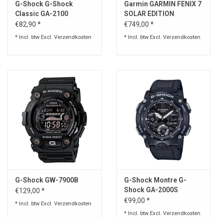
G-Shock G-Shock
Garmin GARMIN FENIX ​​7
Classic GA-2100
SOLAR EDITION
zwart/grijs horloge -
SMARTWATCH
€82,90 *
€749,00 *
Copy
* Incl. btw Excl.
Verzendkosten
* Incl. btw Excl.
Verzendkosten
G-Shock GW-7900B
G-Shock Montre G-
Shock GA-2000S
€129,00 *
€99,00 *
* Incl. btw Excl.
Verzendkosten
* Incl. btw Excl.
Verzendkosten