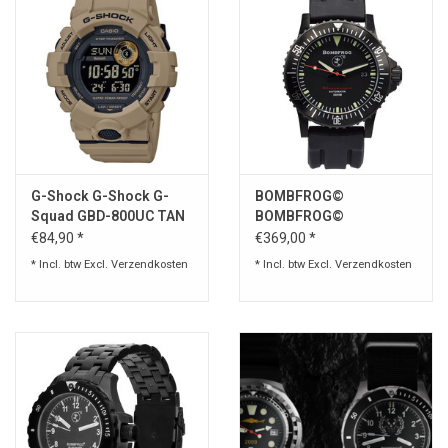
G-Shock G-Shock G-
BOMBFROG©
Squad GBD-800UC TAN
BOMBFROG©
MINESWEEPER BLACK
€84,90 *
€369,00 *
* Incl. btw Excl.
Verzendkosten
* Incl. btw Excl.
Verzendkosten