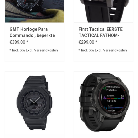
Speelgoed
GMT Horloge Para
First Tactical EERSTE
Survival
Commando , beperkte
TACTICAL FATHOM-
Editie
DUIKHORLOGE
€389,00 *
€299,00 *
WAPENS
* Incl. btw Excl.
Verzendkosten
* Incl. btw Excl.
Verzendkosten
Boots and Goods Blog !