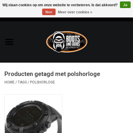
Wij slaan cookies op om onze website te verbeteren. Is dat akkoord?
Ja
Nee
Meer over cookies »
0 Artikelen - €0,00
Home
Bags & Packs
Bescherming
Producten getagd met polshorloge
Kleding
HOME
/
TAGS
/
POLSHORLOGE
Lampen
Messen & Multitools
Schoenen