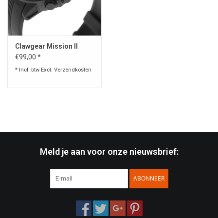
Speelgoed
Clawgear Mission II
Survival
€99,00 *
* Incl. btw Excl.
Verzendkosten
WAPENS
Boots and Goods Blog !
Meld je aan voor onze nieuwsbrief:
ABONNEER