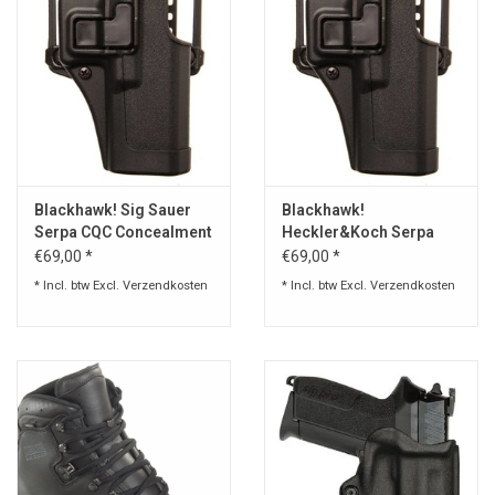
Blackhawk! Sig Sauer
Blackhawk!
Serpa CQC Concealment
Heckler&Koch Serpa
Holster Matte Finish
CQC Concealment
€69,00 *
€69,00 *
Holster Matte Finish
* Incl. btw Excl.
Verzendkosten
* Incl. btw Excl.
Verzendkosten