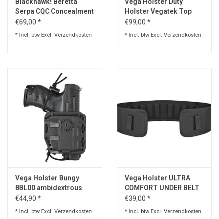
Blackhawk! Beretta
Vega Holster Duty
Serpa CQC Concealment
Holster Vegatek Top
Holster Matte Finish
VKT8
€69,00 *
€99,00 *
* Incl. btw Excl.
Verzendkosten
* Incl. btw Excl.
Verzendkosten
Vega Holster Bungy
Vega Holster ULTRA
8BL00 ambidextrous
COMFORT UNDER BELT
holster zwart voor elk
€44,90 *
€39,00 *
pistool
* Incl. btw Excl.
Verzendkosten
* Incl. btw Excl.
Verzendkosten