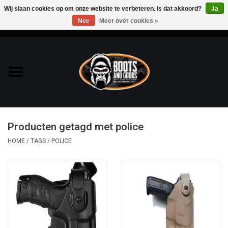
Wij slaan cookies op om onze website te verbeteren. Is dat akkoord?
Ja
Nee
Meer over cookies »
0 Artikelen - €0,00
Home
Bags & Packs
Bescherming
Producten getagd met police
Kleding
HOME
/
TAGS
/
POLICE
Lampen
Messen & Multitools
Schoenen