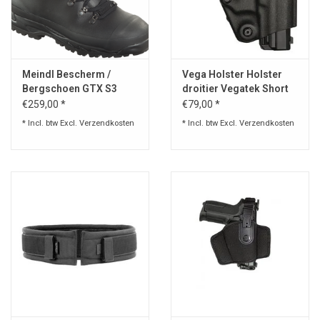
Meindl Bescherm /
Vega Holster Holster
Bergschoen GTX S3
droitier Vegatek Short
VKS8
€259,00 *
€79,00 *
* Incl. btw Excl.
Verzendkosten
* Incl. btw Excl.
Verzendkosten