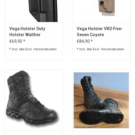
Speelgoed
Vega Holster Duty
Vega Holster VKD Five-
Survival
Holster Walther
Seven Coyote
PPQ/P99Q Shockwave
€69,90 *
€84,90 *
WAPENS
Black SHWP8-865
* Incl. btw Excl.
Verzendkosten
* Incl. btw Excl.
Verzendkosten
Boots and Goods Blog !