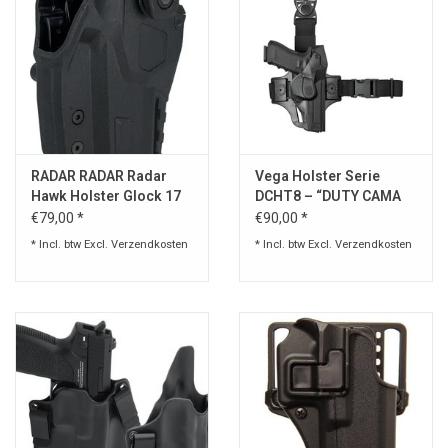
RADAR RADAR Radar
Vega Holster Serie
Hawk Holster Glock 17
DCHT8 – “DUTY CAMA
Gen 4
HOLSTER THIGH KIT“
€79,00 *
€90,00 *
* Incl. btw Excl.
Verzendkosten
* Incl. btw Excl.
Verzendkosten