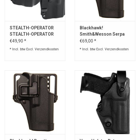
STEALTH-OPERATOR
Blackhawk!
STEALTH-OPERATOR
Smith&Wesson Serpa
MULTI-FIT HOLSTER
CQC Concealment
€49,90 *
€69,00 *
FULL SIZE IWB
Holster Matte Finish
* Incl. btw Excl.
Verzendkosten
* Incl. btw Excl.
Verzendkosten