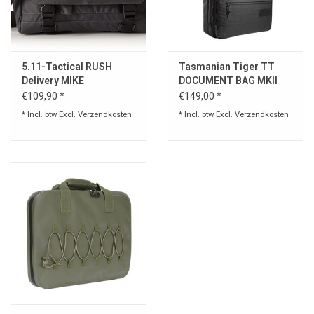
Speelgoed
5.11-Tactical RUSH
Tasmanian Tiger TT
Survival
Delivery MIKE
DOCUMENT BAG MKII
SHOULDER BAG
€109,90 *
€149,00 *
WAPENS
* Incl. btw Excl.
Verzendkosten
* Incl. btw Excl.
Verzendkosten
Boots and Goods Blog !