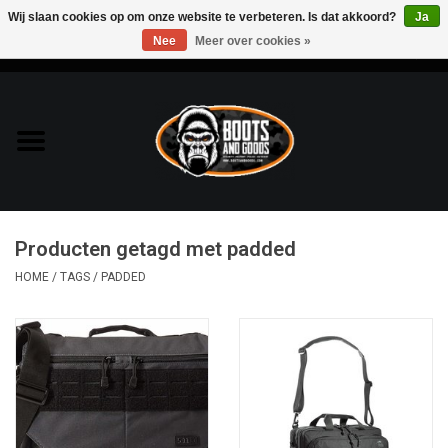
Wij slaan cookies op om onze website te verbeteren. Is dat akkoord?
Ja
Nee
Meer over cookies »
0 Artikelen - €0,00
Home
Bags & Packs
Bescherming
Producten getagd met padded
Kleding
HOME
/
TAGS
/
PADDED
Lampen
Messen & Multitools
Schoenen