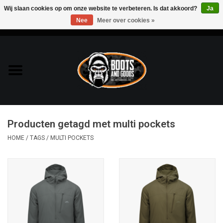
Wij slaan cookies op om onze website te verbeteren. Is dat akkoord?
Ja
Nee
Meer over cookies »
0 Artikelen - €0,00
Home
Bags & Packs
Bescherming
Producten getagd met multi pockets
Kleding
HOME
/
TAGS
/
MULTI POCKETS
Lampen
Messen & Multitools
Schoenen