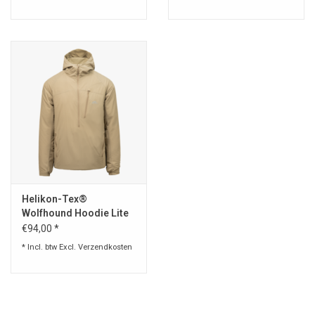
67G
Helikon-Tex®
Wolfhound Hoodie Lite
Jacket - Khaki
€94,00 *
* Incl. btw Excl.
Verzendkosten