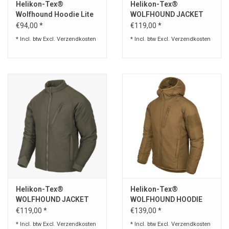
Helikon-Tex®
Helikon-Tex®
Wolfhound Hoodie Lite
WOLFHOUND JACKET
Jacket - Black
Coyote
€94,00 *
€119,00 *
* Incl. btw Excl.
Verzendkosten
* Incl. btw Excl.
Verzendkosten
Helikon-Tex®
Helikon-Tex®
WOLFHOUND JACKET
WOLFHOUND HOODIE
Taiga green
JACKET -
€119,00 *
€139,00 *
CLIMASHIELD® APEX
* Incl. btw Excl.
Verzendkosten
* Incl. btw Excl.
Verzendkosten