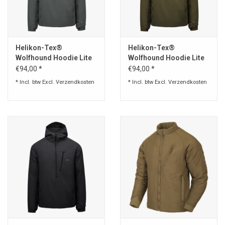
Speelgoed
Helikon-Tex®
Helikon-Tex®
Survival
Wolfhound Hoodie Lite
Wolfhound Hoodie Lite
Jacket - Grey
Jacket - Taiga Green
€94,00 *
€94,00 *
WAPENS
* Incl. btw Excl.
Verzendkosten
* Incl. btw Excl.
Verzendkosten
Boots and Goods Blog !