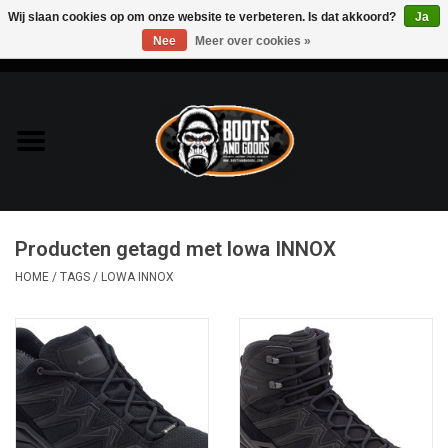
Wij slaan cookies op om onze website te verbeteren. Is dat akkoord?
Ja
Nee
Meer over cookies »
0 Artikelen - €0,00
Home
Bags & Packs
Bescherming
Producten getagd met lowa INNOX
Kleding
HOME
/
TAGS
/
LOWA INNOX
Lampen
Messen & Multitools
Schoenen