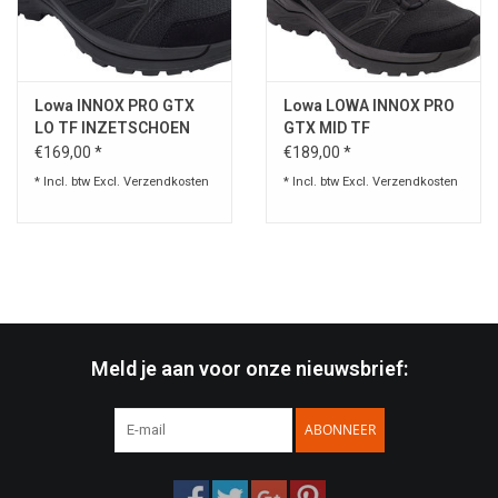
Speelgoed
Lowa INNOX PRO GTX
Lowa LOWA INNOX PRO
Survival
LO TF INZETSCHOEN
GTX MID TF
ZWART
OPERATIONELE
€169,00 *
€189,00 *
WAPENS
LAARZEN ZWART
* Incl. btw Excl.
Verzendkosten
* Incl. btw Excl.
Verzendkosten
/COYOTE
Boots and Goods Blog !
Meld je aan voor onze nieuwsbrief:
ABONNEER