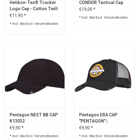
Helikon-Tex® Trucker
CONDOR Tactical Cap
Logo Cap - Cotton Twill
€19,00 *
- Black
€11,90 *
* Incl. btw Excl.
Verzendkosten
* Incl. btw Excl.
Verzendkosten
Pentagon NEST BB CAP
Pentagon ERA CAP
K13032
"PENTAGON" |
€9,90 *
€9,90 *
* Incl. btw Excl.
Verzendkosten
* Incl. btw Excl.
Verzendkosten