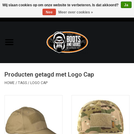
Wij slaan cookies op om onze website te verbeteren. Is dat akkoord?
Ja
Nee
Meer over cookies »
0 Artikelen - €0,00
Home
Bags & Packs
Bescherming
Producten getagd met Logo Cap
Kleding
HOME
/
TAGS
/
LOGO CAP
Lampen
Messen & Multitools
Schoenen