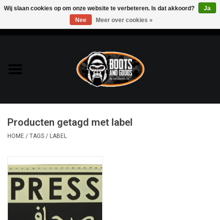
Wij slaan cookies op om onze website te verbeteren. Is dat akkoord?
Ja
Nee
Meer over cookies »
0 Artikelen - €0,00
Home
Bags & Packs
Bescherming
Producten getagd met label
Kleding
HOME
/
TAGS
/
LABEL
Lampen
Messen & Multitools
Schoenen