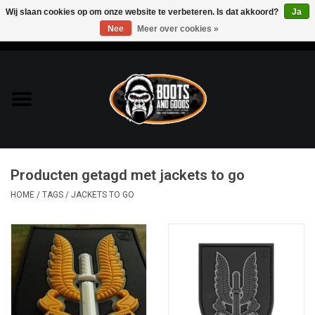
Wij slaan cookies op om onze website te verbeteren. Is dat akkoord?
Ja
Nee
Meer over cookies »
0 Artikelen - €0,00
Home
Bags & Packs
Bescherming
Producten getagd met jackets to go
Kleding
HOME
/
TAGS
/
JACKETS TO GO
Lampen
Messen & Multitools
Schoenen