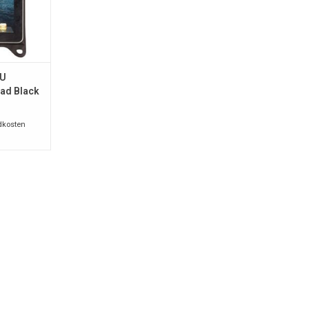
NKELWAGEN
PU
Pad Black
dkosten