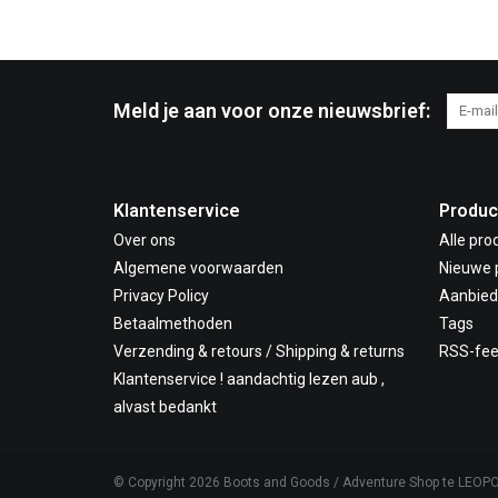
Meld je aan voor onze nieuwsbrief:
Klantenservice
Produc
Over ons
Alle pro
Algemene voorwaarden
Nieuwe 
Privacy Policy
Aanbied
Betaalmethoden
Tags
Verzending & retours / Shipping & returns
RSS-fe
Klantenservice ! aandachtig lezen aub ,
alvast bedankt
© Copyright 2026 Boots and Goods / Adventure Shop te LEOP