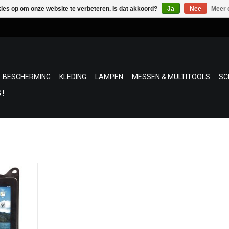
kies op om onze website te verbeteren. Is dat akkoord?
Ja
Nee
Meer 
BESCHERMING
KLEDING
LAMPEN
MESSEN & MULTITOOLS
SC
 !
mhoes voor
tructie met
g beschermt
ter. De iPad
rwijl hij in