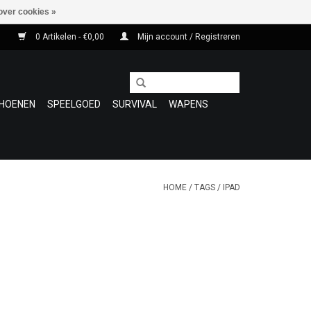
over cookies »
0 Artikelen - €0,00
Mijn account / Registreren
HOENEN
SPEELGOED
SURVIVAL
WAPENS
HOME
/
TAGS
/
IPAD