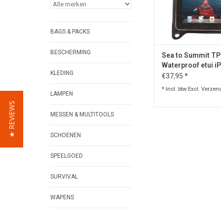
TOEVOEGEN AAN WI
BAGS & PACKS
BESCHERMING
Sea to Summit T
Waterproof etui i
KLEDING
€37,95 *
* Incl. btw Excl.
Verzen
LAMPEN
★ REVIEWS
MESSEN & MULTITOOLS
SCHOENEN
SPEELGOED
SURVIVAL
WAPENS