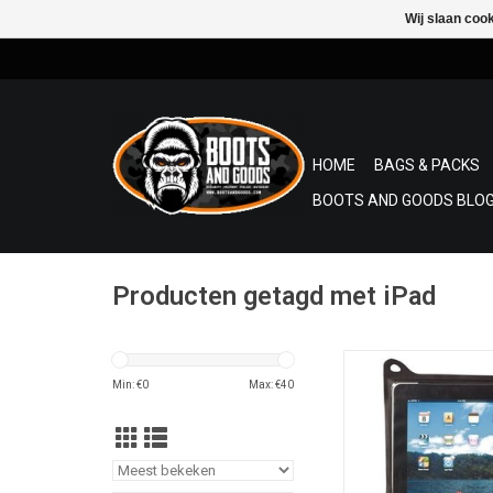
Wij slaan coo
HOME
BAGS & PACKS
BOOTS AND GOODS BLOG
Producten getagd met iPad
Waterproof bescher
iPad. De gelaste cons
Min: €
0
Max: €
40
zip-lock en rolsluitin
tegen stof, zand en wa
kan gebruikt worden te
het etui zit.