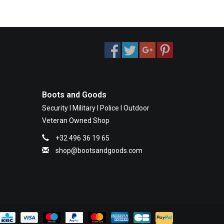
Boots and Goods
Security I Military I Police I Outdoor
Veteran Owned Shop
+32 496 36 19 65
shop@bootsandgoods.com