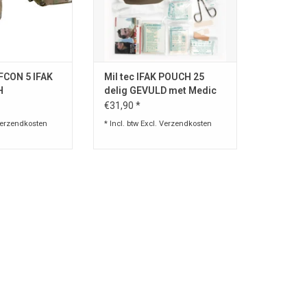
N WINKELWAGEN
FCON 5 IFAK
Mil tec IFAK POUCH 25
H
delig GEVULD met Medic
gear LASER CUT
€31,90 *
erzendkosten
* Incl. btw Excl.
Verzendkosten