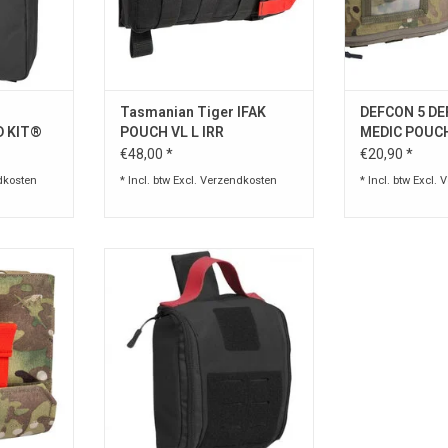
vasthaken
TOEVOEGEN AA
NKELWAGEN
Tasmanian Tiger IFAK
DEFCON 5 DE
 KIT®
POUCH VL L IRR
MEDIC POUC
A®
€48,00 *
€20,90 *
dkosten
* Incl. btw Excl.
Verzendkosten
* Incl. btw Excl.
V
 MOLLE
Deze IFAK Medic Pouch Laser is
iging.
een individuele med-kit , waar u
benodigde apparatuur kunt
NKELWAGEN
organiseren en dragen om
elementaire eerste hulp te bieden.
Handige opberg pouch
TOEVOEGEN AAN WINKELWAGEN