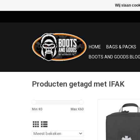
Wij slaan coo
HOME
BAGS & PACKS
BOOTS AND GOODS BLOG
Producten getagd met IFAK
Automotive Med K
ontworpen als eerst
Min: €
0
Max: €
60
voor in voertuigen. 
compacte, platte vor
onder de stoelen, in d
in de pouchen van de 