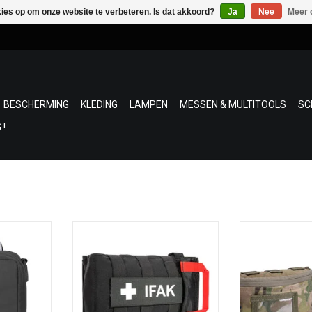
kies op om onze website te verbeteren. Is dat akkoord?
Ja
Nee
Meer 
BESCHERMING
KLEDING
LAMPEN
MESSEN & MULTITOOLS
SC
 !
it® is
EHBO pouch met MOLLE
Deze IFAK Medi
e EHBO-kit
klittenbandbevestiging.
een individuele
Dankzij de
benodigde ap
TOEVOEGEN AAN WINKELWAGEN
m past hij
organiseren
e zijdeur of
elementaire eers
stoel, geen
Handige o