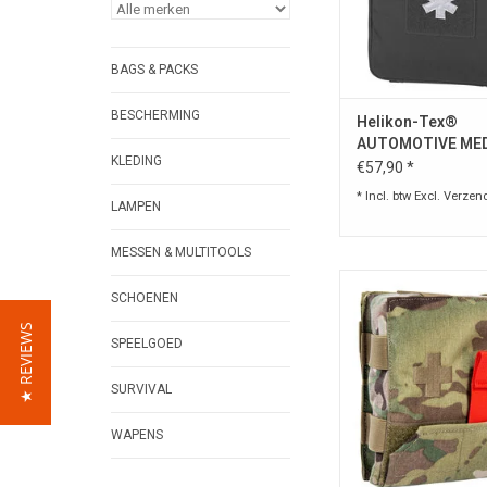
scherpe randen die 
voorkomt.
TOEVOEGEN AAN WI
BAGS & PACKS
BESCHERMING
Helikon-Tex®
AUTOMOTIVE MED
KLEDING
POUCH - CORDUR
€57,90 *
* Incl. btw Excl.
Verzen
LAMPEN
MESSEN & MULTITOOLS
EHBO pouch met
SCHOENEN
klittenbandbevest
★ REVIEWS
TOEVOEGEN AAN WI
SPEELGOED
SURVIVAL
WAPENS