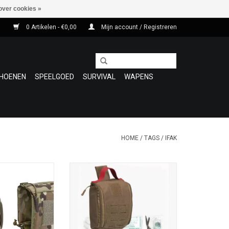
over cookies »
0 Artikelen - €0,00
Mijn account / Registreren
HOENEN
SPEELGOED
SURVIVAL
WAPENS
HOME
/
TAGS
/
IFAK
c Pouch Laser is
Deze IFAK Medic Pouch Laser Cut
 med-kit , waar u
van Mil-Tec wordt geleverd met
paratuur kunt
een 25-delige EHBO-kit, gemaakt
 en dragen om
in Duitsland
te hulp te bieden.
TOEVOEGEN AAN WINKELWAGEN
pberg pouch