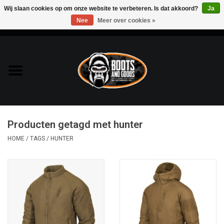
Wij slaan cookies op om onze website te verbeteren. Is dat akkoord?
Ja
Nee
Meer over cookies »
0 Artikelen - €0,00
Home
Bags & Packs
Bescherming
Producten getagd met hunter
Kleding
HOME
/
TAGS
/
HUNTER
Lampen
Messen & Multitools
Schoenen