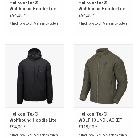
Helikon-Tex®
Helikon-Tex®
Wolfhound Hoodie Lite
Wolfhound Hoodie Lite
Jacket - Taiga Green
Jacket - Grey
€94,00 *
€94,00 *
* Incl. btw Excl.
Verzendkosten
* Incl. btw Excl.
Verzendkosten
Helikon-Tex®
Helikon-Tex®
Wolfhound Hoodie Lite
WOLFHOUND JACKET
Jacket - Black
Taiga green
€94,00 *
€119,00 *
* Incl. btw Excl.
Verzendkosten
* Incl. btw Excl.
Verzendkosten