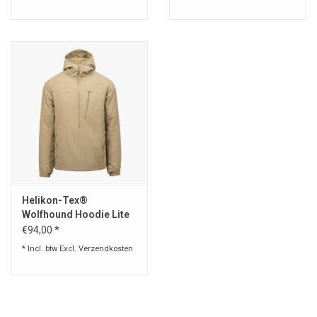
Helikon-Tex®
Wolfhound Hoodie Lite
Jacket - Khaki
€94,00 *
* Incl. btw Excl.
Verzendkosten