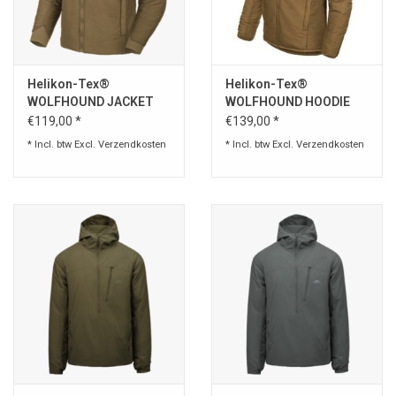
Speelgoed
Helikon-Tex®
Helikon-Tex®
Survival
WOLFHOUND JACKET
WOLFHOUND HOODIE
Coyote
JACKET -
€119,00 *
€139,00 *
WAPENS
CLIMASHIELD® APEX
* Incl. btw Excl.
Verzendkosten
* Incl. btw Excl.
Verzendkosten
67G
Boots and Goods Blog !