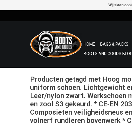
Wij slaan coo
HOME
BAGS & PACKS
BOOTS AND GOODS BLOG
Producten getagd met Hoog mod
uniform schoen. Lichtgewicht e
Leer/nylon zwart. Werkschoen m
en zool S3 gekeurd. * CE-EN 20
Composieten veiligheidsneus en
volnerf rundleren bovenwerk * 