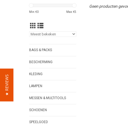
Geen producten gevon
Min: €
0
Max: €
5
BAGS & PACKS
BESCHERMING
KLEDING
★ REVIEWS
LAMPEN
MESSEN & MULTITOOLS
SCHOENEN
SPEELGOED