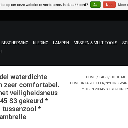
kies op om onze website te verbeteren. Is dat akkoord?
Ja
Nee
Meer 
BESCHERMING
KLEDING
LAMPEN
MESSEN & MULTITOOLS
SC
 !
el waterdichte
HOME
/
TAGS
/
HOOG MOD
n zeer comfortabel.
COMFORTABEL. LEER/NYLON ZWART
* CE-EN 20345 S3 GEKEURD
et veiligheidsneus
345 S3 gekeurd *
 tussenzool *
Cambrelle