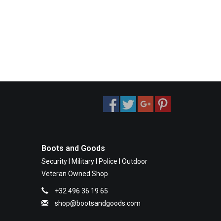
Boots and Goods
Security I Military I Police I Outdoor
Veteran Owned Shop
+32 496 36 19 65
shop@bootsandgoods.com