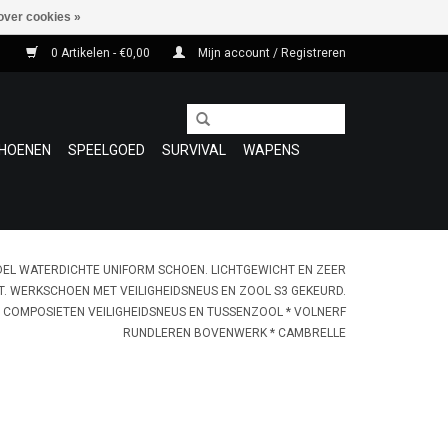
over cookies »
0 Artikelen - €0,00
Mijn account / Registreren
HOENEN
SPEELGOED
SURVIVAL
WAPENS
EL WATERDICHTE UNIFORM SCHOEN. LICHTGEWICHT EN ZEER
. WERKSCHOEN MET VEILIGHEIDSNEUS EN ZOOL S3 GEKEURD.
 * COMPOSIETEN VEILIGHEIDSNEUS EN TUSSENZOOL * VOLNERF
RUNDLEREN BOVENWERK * CAMBRELLE