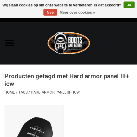
Wij slaan cookies op om onze website te verbeteren. Is dat akkoord?
Ja
Nee
Meer over cookies »
0 Artikelen - €0,00
Home
Bags & Packs
Bescherming
Producten getagd met Hard armor panel III+
Kleding
icw
HOME
/
TAGS
/
HARD ARMOR PANEL III+ ICW
Lampen
Messen & Multitools
Schoenen