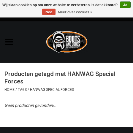
Wij slaan cookies op om onze website te verbeteren. Is dat akkoord?
Ja
Nee
Meer over cookies »
0 Artikelen - €0,00
Home
Bags & Packs
Bescherming
Producten getagd met HANWAG Special
Kleding
Forces
HOME
/
TAGS
/
HANWAG SPECIAL FORCES
Lampen
Geen producten gevonden!...
Messen & Multitools
Schoenen