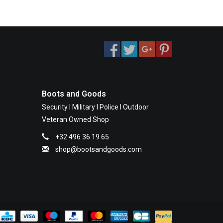
Boots and Goods
Security I Military I Police I Outdoor
Veteran Owned Shop
+32 496 36 19 65
shop@bootsandgoods.com