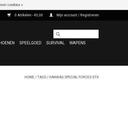
over cookies »
0 Artikelen - €0,00
Mijn account / Registreren
HOENEN
SPEELGOED
SURVIVAL
WAPENS
HOME
/
TAGS
/
HANWAG SPECIAL FORCES GTX