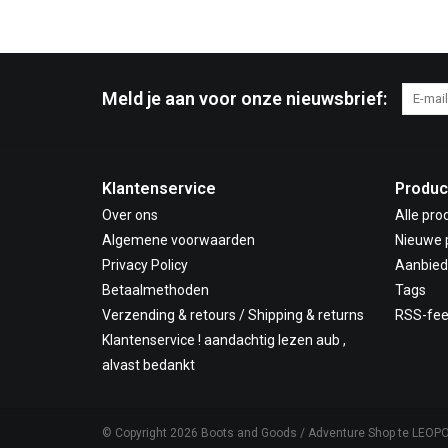
Meld je aan voor onze nieuwsbrief:
Klantenservice
Produc
Over ons
Alle pro
Algemene voorwaarden
Nieuwe 
Privacy Policy
Aanbied
Betaalmethoden
Tags
Verzending & retours / Shipping & returns
RSS-fe
Klantenservice ! aandachtig lezen aub ,
alvast bedankt
© Copyright 2026 Boots and Goods / Adventure Shop te LEOP