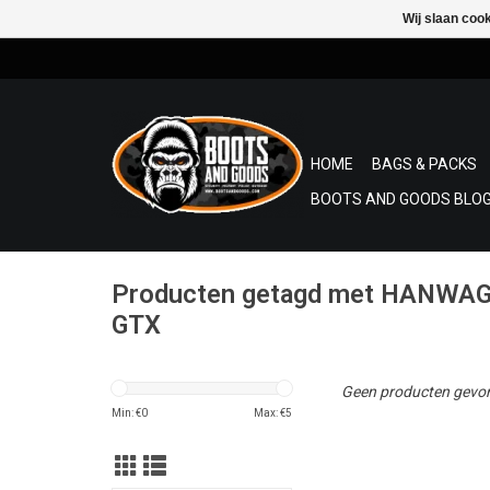
Wij slaan coo
HOME
BAGS & PACKS
BOOTS AND GOODS BLOG
Producten getagd met HANWA
GTX
Geen producten gevon
Min: €
0
Max: €
5