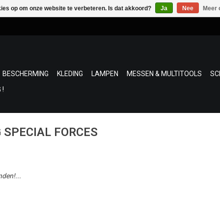
kies op om onze website te verbeteren. Is dat akkoord?
Ja
Nee
Meer 
BESCHERMING
KLEDING
LAMPEN
MESSEN & MULTITOOLS
SC
 !
G SPECIAL FORCES
den!...