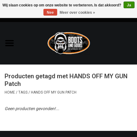
Wij slaan cookies op om onze website te verbeteren. Is dat akkoord?
Ja
Nee
Meer over cookies »
0 Artikelen - €0,00
Home
Bags & Packs
Bescherming
Producten getagd met HANDS OFF MY GUN
Kleding
Patch
HOME
/
TAGS
/
HANDS OFF MY GUN PATCH
Lampen
Geen producten gevonden!...
Messen & Multitools
Schoenen