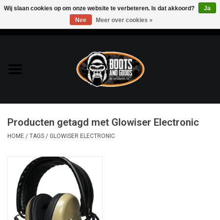
Wij slaan cookies op om onze website te verbeteren. Is dat akkoord?
Ja
Nee
Meer over cookies »
0 Artikelen - €0,00
Home
Bags & Packs
Bescherming
Producten getagd met Glowiser Electronic
Kleding
HOME
/
TAGS
/
GLOWISER ELECTRONIC
Lampen
Messen & Multitools
Schoenen