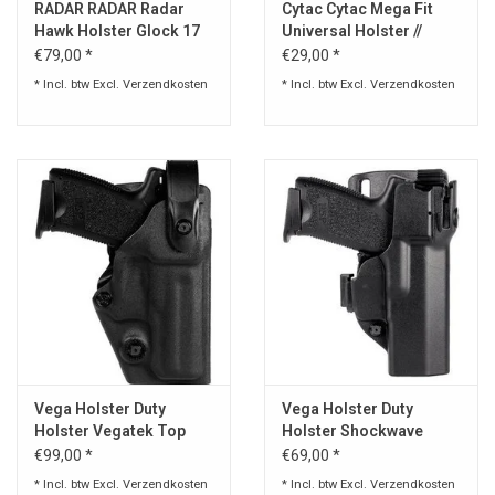
RADAR RADAR Radar
Cytac Cytac Mega Fit
Hawk Holster Glock 17
Universal Holster //
Gen 4
Holder
€79,00 *
€29,00 *
* Incl. btw Excl.
Verzendkosten
* Incl. btw Excl.
Verzendkosten
Vega Holster Duty
Vega Holster Duty
Holster Vegatek Top
Holster Shockwave
VKT8
SHWD8
€99,00 *
€69,00 *
* Incl. btw Excl.
Verzendkosten
* Incl. btw Excl.
Verzendkosten