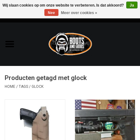
Wij slaan cookies op om onze website te verbeteren. Is dat akkoord?
Ja
Nee
Meer over cookies »
0 Artikelen - €0,00
Home
Bags & Packs
Bescherming
Producten getagd met glock
Kleding
HOME
/
TAGS
/
GLOCK
Lampen
Messen & Multitools
Schoenen