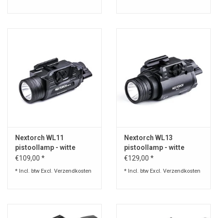
Nextorch WL11
Nextorch WL13
pistoollamp - witte
pistoollamp - witte
verlichting - 650 lumen
verlichting - 1300 lumen
€109,00 *
€129,00 *
* Incl. btw Excl.
Verzendkosten
* Incl. btw Excl.
Verzendkosten