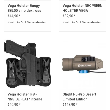
Vega Holster Bungy
Vega Holster NEOPREEN
8BL00 ambidextrous
HOLSTER VEGA
holster zwart voor elk
€44,90 *
€32,90 *
pistool
* Incl. btw Excl.
Verzendkosten
* Incl. btw Excl.
Verzendkosten
Vega Holster IF8 -
Olight PL-Pro Desert
"INSIDE FLAT" interne
Limited Edition
ondershirt holster
€40,90 *
€143,90 *