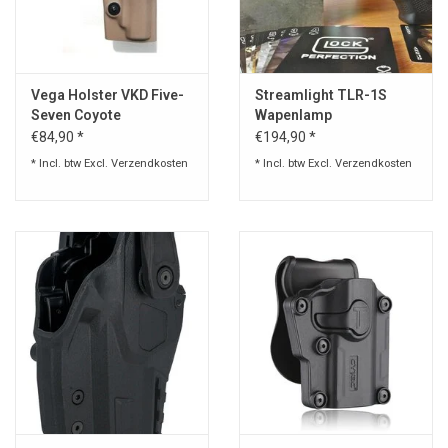
Speelgoed
Vega Holster VKD Five-
Streamlight TLR-1S
Survival
Seven Coyote
Wapenlamp
€84,90 *
€194,90 *
WAPENS
* Incl. btw Excl.
Verzendkosten
* Incl. btw Excl.
Verzendkosten
Boots and Goods Blog !