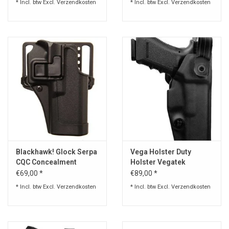
* Incl. btw Excl.
Verzendkosten
* Incl. btw Excl.
Verzendkosten
Blackhawk! Glock Serpa
Vega Holster Duty
CQC Concealment
Holster Vegatek
Holster Matte Finish
Guardian VKG8
€69,00 *
€89,00 *
* Incl. btw Excl.
Verzendkosten
* Incl. btw Excl.
Verzendkosten