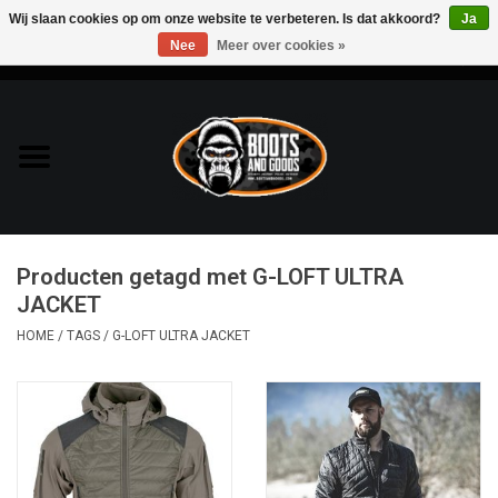
Wij slaan cookies op om onze website te verbeteren. Is dat akkoord?
Ja
Nee
Meer over cookies »
0 Artikelen - €0,00
Home
Bags & Packs
Bescherming
Producten getagd met G-LOFT ULTRA
Kleding
JACKET
HOME
/
TAGS
/
G-LOFT ULTRA JACKET
Lampen
Messen & Multitools
Schoenen