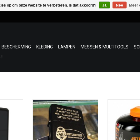
kies op om onze website te verbeteren. Is dat akkoord?
Ja
Nee
Meer 
BESCHERMING
KLEDING
LAMPEN
MESSEN & MULTITOOLS
SC
 !
teker van
Benzine aansteker " BOOTS AND
Gascartridge vo
arantie zie
GOODS Logo "
performance mix
isobutaangas. 
TOEVOEGEN AAN WINKELWAGEN
voor efficië
NKELWAGEN
temperaturen, 
zorgt voor een 