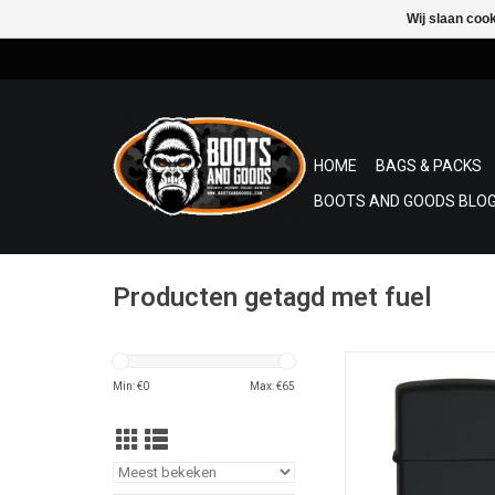
Wij slaan coo
HOME
BAGS & PACKS
BOOTS AND GOODS BLOG
Producten getagd met fuel
Originele stormaans
Zippo. Levenslange g
Min: €
0
Max: €
65
details.
TOEVOEGEN AAN WI