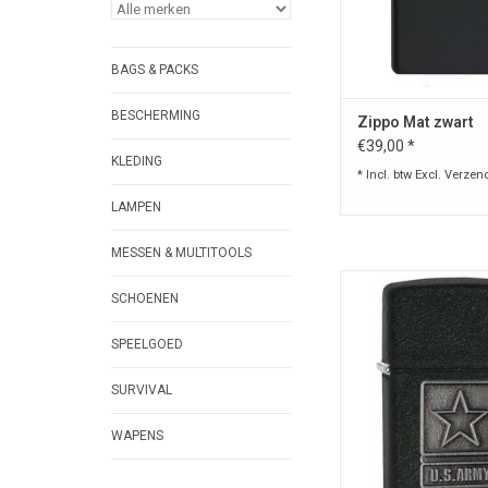
BAGS & PACKS
BESCHERMING
Zippo Mat zwart
€39,00 *
KLEDING
* Incl. btw Excl.
Verzen
LAMPEN
MESSEN & MULTITOOLS
Originele stormaans
SCHOENEN
Zippo. Levenslange g
details.
SPEELGOED
Let op : OP =O
TOEVOEGEN AAN WI
SURVIVAL
WAPENS