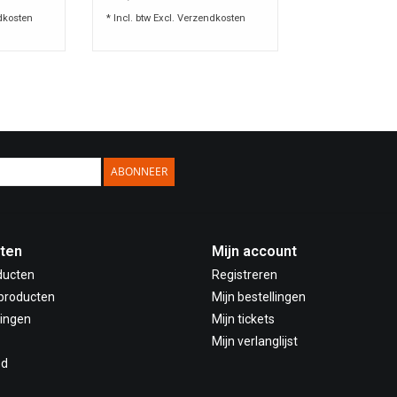
dkosten
* Incl. btw Excl.
Verzendkosten
ABONNEER
ten
Mijn account
ducten
Registreren
producten
Mijn bestellingen
ingen
Mijn tickets
Mijn verlanglijst
ed