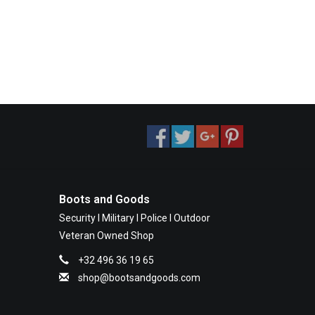
Boots and Goods
Security I Military I Police I Outdoor
Veteran Owned Shop
+32 496 36 19 65
shop@bootsandgoods.com