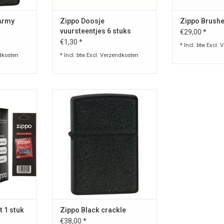
 Army
Zippo Doosje
Zippo Brushe
vuursteentjes 6 stuks
€29,00 *
425520
€1,30 *
* Incl. btw Excl.
V
dkosten
* Incl. btw Excl.
Verzendkosten
voor
Originele stormaansteker van
n Zippo.
Zippo. Levenslange garantie zie
details.
NKELWAGEN
TOEVOEGEN AAN WINKELWAGEN
t 1 stuk
Zippo Black crackle
€38,00 *