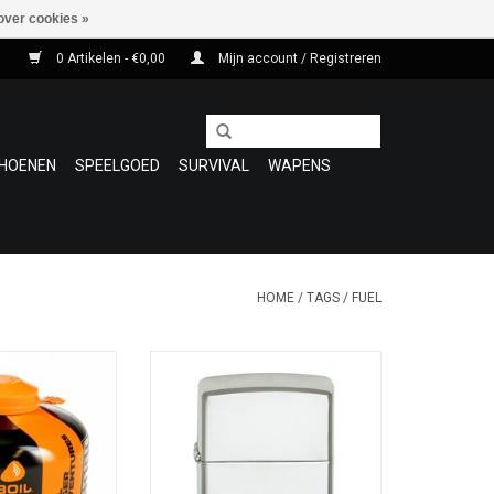
over cookies »
0 Artikelen - €0,00
Mijn account / Registreren
HOENEN
SPEELGOED
SURVIVAL
WAPENS
HOME
/
TAGS
/
FUEL
or Jetboil: high-
Originele stormaansteker van
 van propaan- en
Zippo. Levenslange garantie zie
Propaangas zorgt
details.
ntie bij koude
#0369
het isobutaangas
TOEVOEGEN AAN WINKELWAGEN
gelijke verdeling