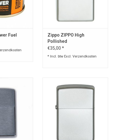
e druk
N WINKELWAGEN
wer Fuel
Zippo ZIPPO High
Pollished
€35,00 *
erzendkosten
* Incl. btw Excl.
Verzendkosten
rmaansteker van
Originele stormaansteker van
nge garantie zie
Zippo. Levenslange garantie zie
ails.
details.
N WINKELWAGEN
TOEVOEGEN AAN WINKELWAGEN