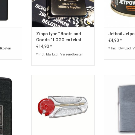
van d
TOEVOEGEN AA
Zippo type " Boots and
Jetboil Jetpo
Goods " LOGO en tekst
€4,90 *
€14,90 *
dkosten
* Incl. btw Excl.
V
* Incl. btw Excl.
Verzendkosten
teker van
Reserve vuursteentjes voor
Originele sto
arantie zie
stormaansteker van Zippo.
Zippo. Levensla
det
TOEVOEGEN AAN WINKELWAGEN
P !
TOEVOEGEN AA
NKELWAGEN