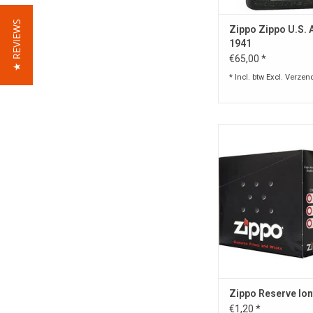
★ REVIEWS
Zippo Zippo U.S.
1941
€65,00 *
* Incl. btw Excl.
Verzen
Originele lont 
stormaansteker va
TOEVOEGEN AAN WI
Zippo Reserve lon
€1,20 *