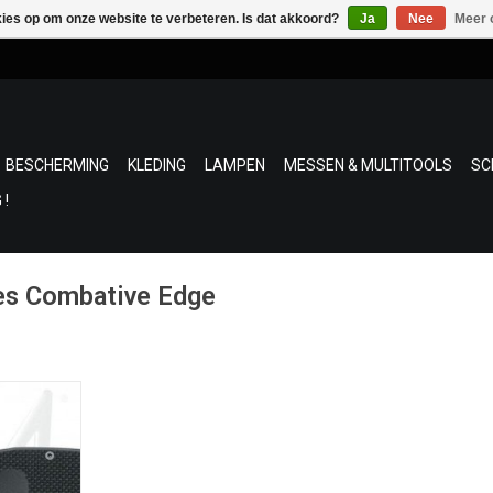
kies op om onze website te verbeteren. Is dat akkoord?
Ja
Nee
Meer 
BESCHERMING
KLEDING
LAMPEN
MESSEN & MULTITOOLS
SC
 !
es Combative Edge
e Combative
 Italy,
vouwmessen
NKELWAGEN