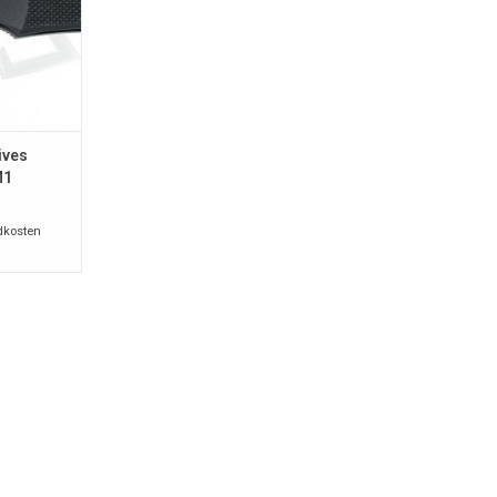
ives
M1
dkosten