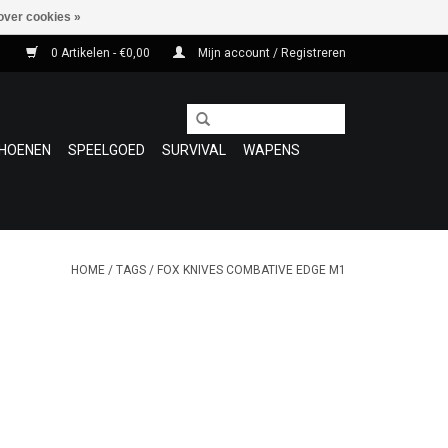
over cookies »
0 Artikelen - €0,00
Mijn account / Registreren
HOENEN
SPEELGOED
SURVIVAL
WAPENS
HOME
/
TAGS
/
FOX KNIVES COMBATIVE EDGE M1