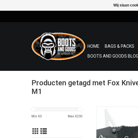
Wij slaan coo
HOME
BAGS & PACKS
BOOTS AND GOODS BLOG
Producten getagd met Fox Kniv
M1
Military Tactical Knif
Edge M1 FOX FKMD
Min: €
0
Max: €
200
tactische militaire 
TOEVOEGEN AAN WI