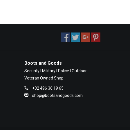
Boots and Goods
Security I Military I Police I Outdoor
Veteran Owned Shop
+32 496 36 19 65
shop@bootsandgoods.com