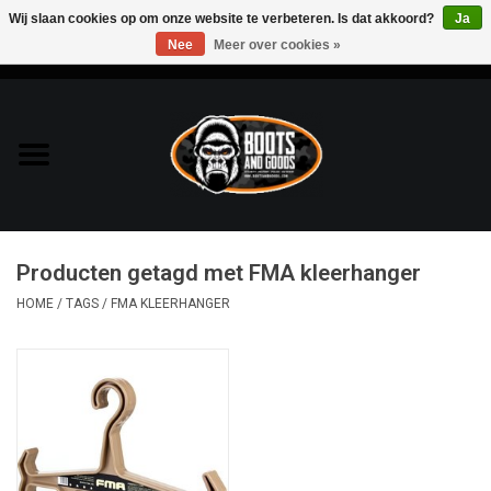
Wij slaan cookies op om onze website te verbeteren. Is dat akkoord?
Ja
Nee
Meer over cookies »
0 Artikelen - €0,00
Home
Bags & Packs
Bescherming
Producten getagd met FMA kleerhanger
Kleding
HOME
/
TAGS
/
FMA KLEERHANGER
Lampen
Messen & Multitools
Schoenen