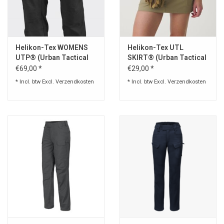
Speelgoed
Helikon-Tex WOMENS
Helikon-Tex UTL
Survival
UTP® (Urban Tactical
SKIRT® (Urban Tactical
Pants®)
Skirt®)
€69,00 *
€29,00 *
WAPENS
* Incl. btw Excl.
Verzendkosten
* Incl. btw Excl.
Verzendkosten
Boots and Goods Blog !