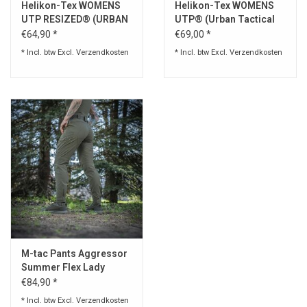
Helikon-Tex WOMENS
Helikon-Tex WOMENS
UTP RESIZED® (URBAN
UTP® (Urban Tactical
TACTICAL PANTS®) -
Pants®) Navy blue
€64,90 *
€69,00 *
POLYCOTTON RIPSTOP
* Incl. btw Excl.
Verzendkosten
* Incl. btw Excl.
Verzendkosten
M-tac Pants Aggressor
Summer Flex Lady
€84,90 *
* Incl. btw Excl.
Verzendkosten