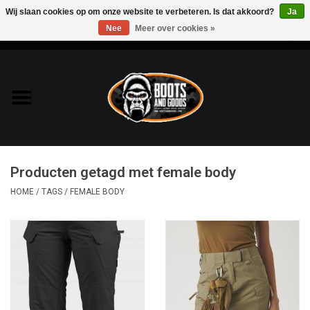
Wij slaan cookies op om onze website te verbeteren. Is dat akkoord?
Ja
Nee
Meer over cookies »
0 Artikelen - €0,00
Home
Bags & Packs
Bescherming
Producten getagd met female body
Kleding
HOME
/
TAGS
/
FEMALE BODY
Lampen
Messen & Multitools
Schoenen