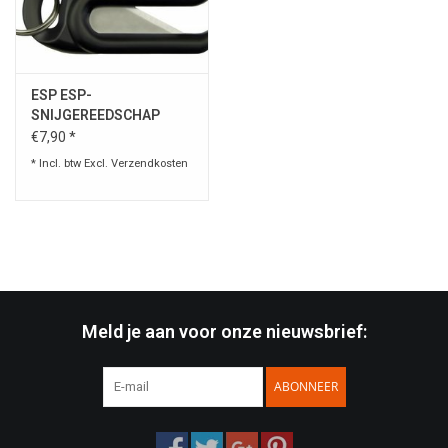
Speelgoed
ESP ESP-
Survival
SNIJGEREEDSCHAP
VOOR WEGWERPBOEIEN
€7,90 *
WAPENS
* Incl. btw Excl.
Verzendkosten
Boots and Goods Blog !
Meld je aan voor onze nieuwsbrief:
ABONNEER