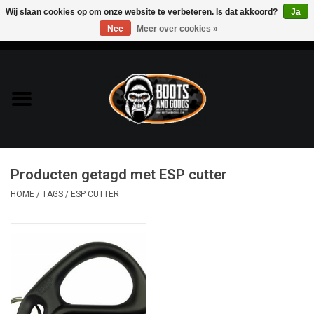
Wij slaan cookies op om onze website te verbeteren. Is dat akkoord?
Ja
Nee
Meer over cookies »
0 Artikelen - €0,00
Home
Bags & Packs
Bescherming
Producten getagd met ESP cutter
Kleding
HOME
/
TAGS
/
ESP CUTTER
Lampen
Messen & Multitools
Schoenen