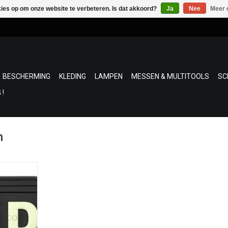
kies op om onze website te verbeteren. Is dat akkoord?
Ja
Nee
Meer 
BESCHERMING
KLEDING
LAMPEN
MESSEN & MULTITOOLS
SC
 !
h
 voor de
!
NKELWAGEN