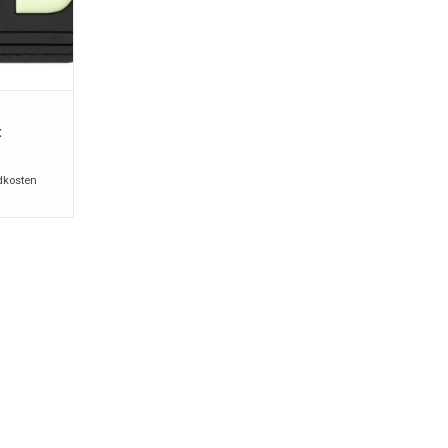
t
dkosten