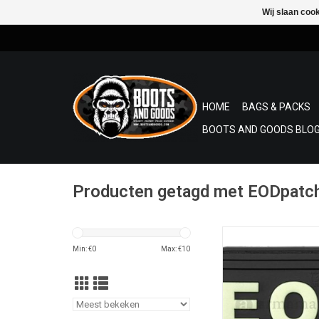
Wij slaan coo
HOME
BAGS & PACKS
BOOTS AND GOODS BLOG
Producten getagd met EODpatc
3D patchen Rubber
ontmijners 
Min: €
0
Max: €
10
TOEVOEGEN AAN WI