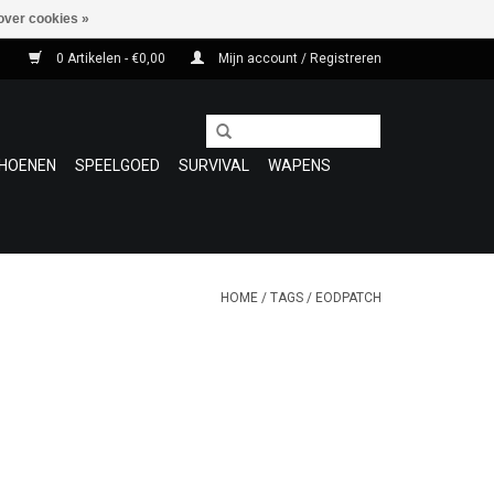
over cookies »
0 Artikelen - €0,00
Mijn account / Registreren
HOENEN
SPEELGOED
SURVIVAL
WAPENS
HOME
/
TAGS
/
EODPATCH