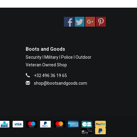
Boots and Goods
Security I Military I Police I Outdoor
Veteran Owned Shop
+32 496 36 19 65
shop@bootsandgoods.com