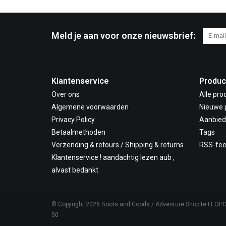
Meld je aan voor onze nieuwsbrief:
Klantenservice
Produc
Over ons
Alle pro
Algemene voorwaarden
Nieuwe 
Privacy Policy
Aanbied
Betaalmethoden
Tags
Verzending & retours / Shipping & returns
RSS-fe
Klantenservice ! aandachtig lezen aub ,
alvast bedankt
© Copyright 2026 Boots and Goods / Adventure Shop te LEOP
50