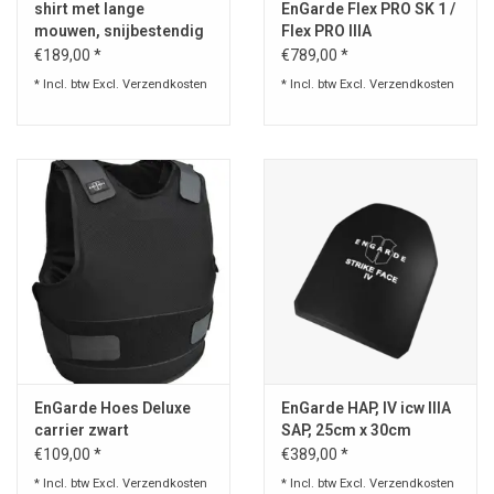
shirt met lange
EnGarde Flex PRO SK 1 /
mouwen, snijbestendig
Flex PRO IIIA
- stof niveau 5 (AITEX-
€189,00 *
€789,00 *
getest)
* Incl. btw Excl.
Verzendkosten
* Incl. btw Excl.
Verzendkosten
EnGarde Hoes Deluxe
EnGarde HAP, IV icw IIIA
carrier zwart
SAP, 25cm x 30cm
buitenhoes Engarde
€109,00 *
€389,00 *
kogelvrij vest
* Incl. btw Excl.
Verzendkosten
* Incl. btw Excl.
Verzendkosten