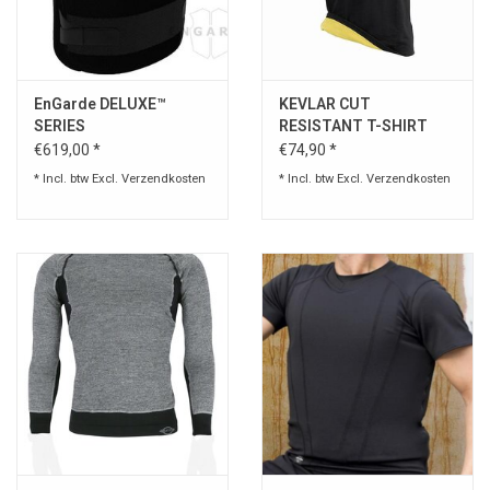
Speelgoed
EnGarde DELUXE™
KEVLAR CUT
Survival
SERIES
RESISTANT T-SHIRT
cod. OPT-TK35 01
€619,00 *
€74,90 *
WAPENS
* Incl. btw Excl.
Verzendkosten
* Incl. btw Excl.
Verzendkosten
Boots and Goods Blog !