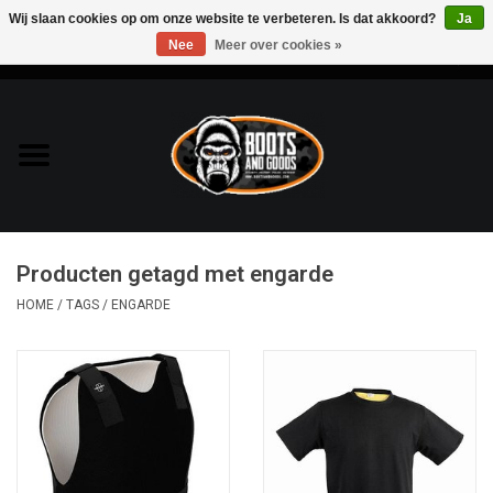
Wij slaan cookies op om onze website te verbeteren. Is dat akkoord?
Ja
Nee
Meer over cookies »
0 Artikelen - €0,00
Home
Bags & Packs
Bescherming
Producten getagd met engarde
Kleding
HOME
/
TAGS
/
ENGARDE
Lampen
Messen & Multitools
Schoenen